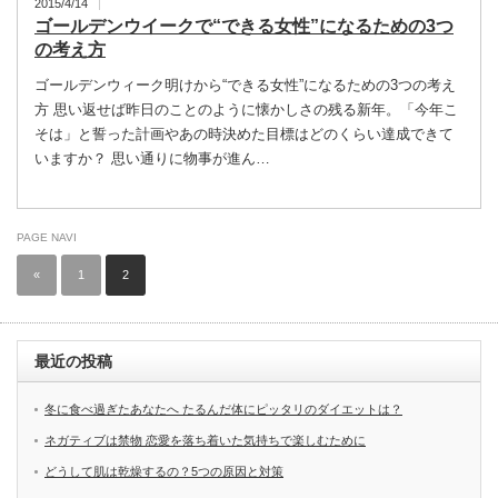
2015/4/14
ゴールデンウイークで“できる女性”になるための3つ
の考え方
ゴールデンウィーク明けから“できる女性”になるための3つの考え
方 思い返せば昨日のことのように懐かしさの残る新年。「今年こ
そは」と誓った計画やあの時決めた目標はどのくらい達成できて
いますか？ 思い通りに物事が進ん…
PAGE NAVI
«
1
2
最近の投稿
冬に食べ過ぎたあなたへ たるんだ体にピッタリのダイエットは？
ネガティブは禁物 恋愛を落ち着いた気持ちで楽しむために
どうして肌は乾燥するの？5つの原因と対策