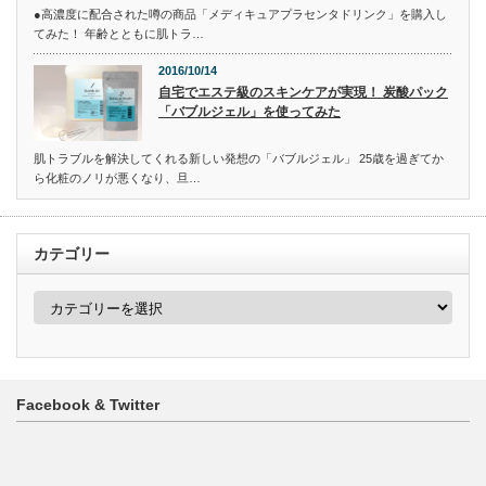
●高濃度に配合された噂の商品「メディキュアプラセンタドリンク」を購入し
てみた！ 年齢とともに肌トラ…
2016/10/14
自宅でエステ級のスキンケアが実現！ 炭酸パック
「バブルジェル」を使ってみた
肌トラブルを解決してくれる新しい発想の「バブルジェル」 25歳を過ぎてか
ら化粧のノリが悪くなり、旦…
カテゴリー
カ
テ
ゴ
リ
ー
Facebook & Twitter