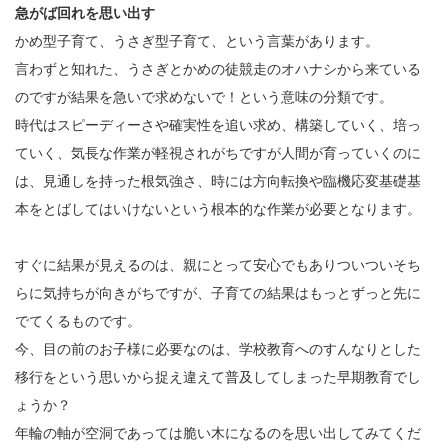
急がば回れを思い出す
かめ型子育て、うさぎ型子育て、という言葉があります。
言わずと知れた、うさぎとかめの徒競走のオハナシから来ている
のですが結果を急いで求めないで！という意味の分類です。
時代はスピーディーさや確実性を追い求め、構築していく、培っ
ていく、気長な作業が軽視されがちですが人間が育っていくのに
は、見通しを持った根気強さ、時には方向転換や臨機応変基礎基
本をとばしてはいけないという根本的な作業が必要となります。
すぐに結果が見えるのは、親にとって安心でもありついついそち
らに気持ちが向きがちですが、子育ての結果はもっとずっと先に
でてくるものです。
今、目の前のお子様に必要なのは、学校教育へのすんなりとした
移行をという思いから捉え違えて普及してしまった早期教育でし
ょうか？
年輪の軸が空洞であっては脆い木になるのを思い出してみてくだ