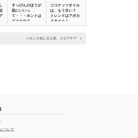
し
すっぴんのほうが
ココナッツオイル
近
肌にいいっ
は、もう古い？
ア
て・・・ホントは
トレンドはアボカ
どうなの？
ドオイル！
バカンス先に大人気、クロアチア
報
要
載について