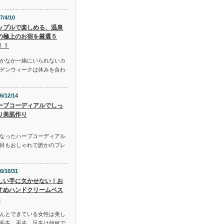
7/4/10
ップルで楽しめる、温泉
の極上のお宿を厳選５
！！
かなか一緒にいられないカ
デンウィークは休みを合わ
6/12/14
ーブコーディアルでしっ
り美肌作り
となったハーブコーディアル
目もおしゃれで誰かのプレ
6/10/31
しい手に欠かせない！お
すめハンドクリームベス
3
んとできている女性は美し
毛先、手先、足先は如何で