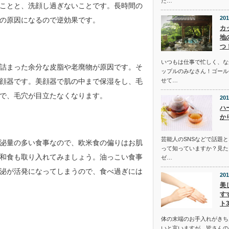
た…
ことと、洗顔し過ぎないことです。長時間の
201
の原因になるので逆効果です。
カ
地
つ
いつもは仕事で忙しく、な
詰まった余分な皮脂や老廃物が原因です。そ
ップルのみなさん！ゴール
せて…
顔器です。美顔器で肌の中まで保湿をし、毛
で、毛穴が目立たなくなります。
201
ハ
か
芸能人のSNSなどで話題
泌量の多い食事なので、欧米食の偏りはお肌
って知っていますか？見た
和食も取り入れてみましょう。油っこい食事
ゼ…
泌が活発になってしまうので、食べ過ぎには
201
美
す
ト
体の末端のお手入れがきち
いと言いますが、皆さんの