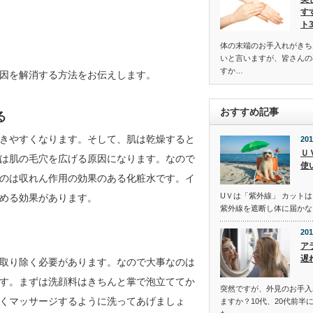
す
ト
体の末端のお手入れがきち
いと言いますが、皆さんの
すか…
因を解消する方法をお伝えします。
おすすめ記事
る
きやすくなります。そして、肌は乾燥すると
201
Ｕ
は肌の毛穴を広げる原因になります。なので
使
のは収れん作用の効果のある化粧水です。イ
UＶは「紫外線」 カットは
める効果があります。
紫外線を遮断し体に届かな
201
ア
遅
取り除く必要があります。なので大事なのは
す。まずは洗顔料はきちんと掌で泡立ててか
突然ですが、外見のお手入
くマッサージするように洗ってあげましょ
ますか？10代、20代前半