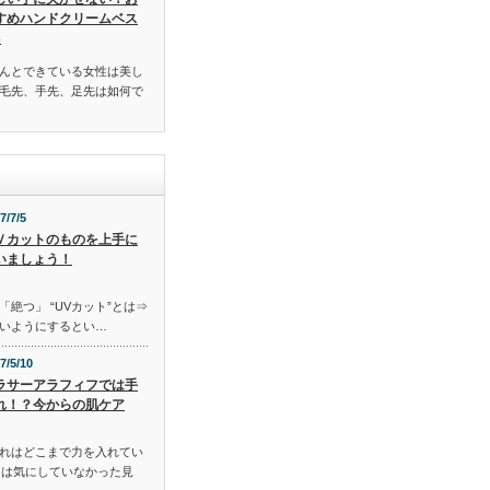
すめハンドクリームベス
3
んとできている女性は美し
毛先、手先、足先は如何で
7/7/5
Ｖカットのものを上手に
いましょう！
「絶つ」 “UVカット”とは⇒
いようにするとい…
7/5/10
ラサーアラフィフでは手
れ！？今からの肌ケア
れはどこまで力を入れてい
には気にしていなかった見