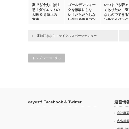
夏でも冷えには注
ゴールデンウィー
いつまでも若々
意！ダイエットの
クを無駄にしな
くありたい！身
大敵 冷え防止の
い！だらだらしな
なものでできる
方法
い生活を送るコツ
ンチエイジング
運動好きなら！サイクルスポーツセンター
トップページに戻る
cayest! Facebook & Twitter
運営情
会社概
広告掲