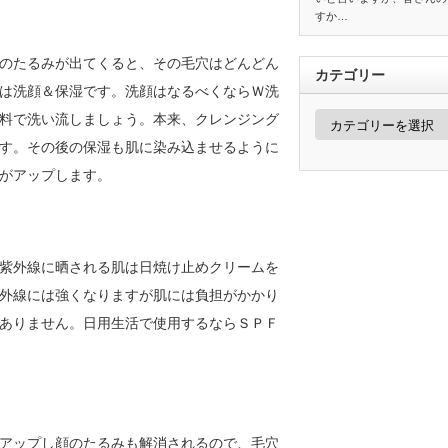
すか…
のたるみが出てくると、その毛穴はどんどん
カテゴリー
は洗顔＆保湿です。洗顔はなるべくならＷ洗
カ
料で洗い流しましょう。本来、クレンジング
テ
ゴ
す。その後の保湿も肌に染み込ませるように
リ
がアップします。
ー
紫外線に晒される肌は日焼け止めクリームを
外線には強くなりますが肌には負担がかかり
ありません。日用生活で使用するならＳＰＦ
アップし顔のたるみも解消されるので、毛穴