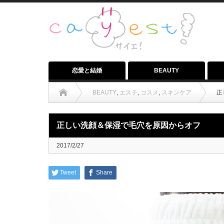
恋愛と結婚
BEAUTY
BEAUTY
,
エステ
,
コスメ
,
スキンケア
正
正しい洗顔＆保湿で毛穴を原因からオフ
2017/2/27
Tweet
Share