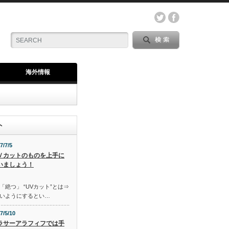
海外情報
ト
7/7/5
Ｖカットのものを上手に
いましょう！
「絶つ」 “UVカット”とは⇒
いようにするとい…
7/5/10
ラサーアラフィフでは手