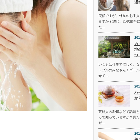
遅
突然ですが、外見のお手入
ますか？10代、20代前半
た…
201
カ
地
つ
いつもは仕事で忙しく、な
ップルのみなさん！ゴール
せて…
201
ハ
か
芸能人のSNSなどで話題
って知っていますか？見た
ゼ…
201
美