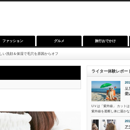
ファッション
グルメ
旅行おでかけ
しい洗顔＆保湿で毛穴を原因からオフ
ライター体験レポー
201
Ｕ
使
UＶは「紫外線」 カットは
紫外線を遮断し体に届かな
201
ア