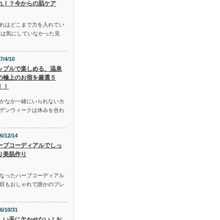
れ！？今からの肌ケア
れはどこまで力を入れてい
には気にしていなかった見
7/4/10
ップルで楽しめる、温泉
の極上のお宿を厳選５
！！
かなか一緒にいられないカ
デンウィークは休みを合わ
6/12/14
ーブコーディアルでしっ
り美肌作り
となったハーブコーディアル
目もおしゃれで誰かのプレ
6/10/31
しい手に欠かせない！お