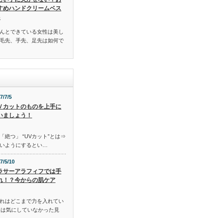
すめハンドクリームベス
3
んとできている女性は美し
毛先、手先、足先は如何で
7/7/5
Ｖカットのものを上手に
いましょう！
「絶つ」 “UVカット”とは⇒
いようにするとい…
7/5/10
ラサーアラフィフでは手
れ！？今からの肌ケア
れはどこまで力を入れてい
には気にしていなかった見