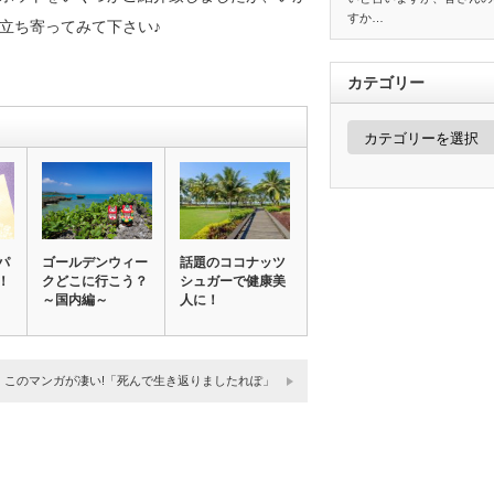
すか…
立ち寄ってみて下さい♪
カテゴリー
カ
テ
ゴ
リ
ー
パ
ゴールデンウィー
話題のココナッツ
！
クどこに行こう？
シュガーで健康美
～国内編～
人に！
このマンガが凄い!「死んで生き返りましたれぽ」