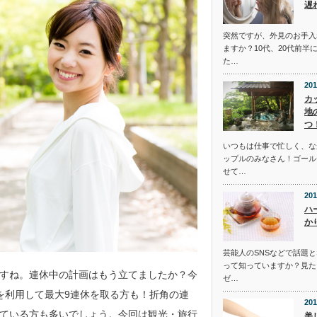
遅
突然ですが、外見のお手入
ますか？10代、20代前半
た…
201
カ
地
つ
いつもは仕事で忙しく、な
ップルのみなさん！ゴール
せて…
201
ハ
か
芸能人のSNSなどで話題
って知っていますか？見た
すね。連休中の計画はもう立てましたか？今
ゼ…
を利用して最大9連休を取る方も！折角の連
201
ている方も多いでしょう。今回は観光・旅行
美