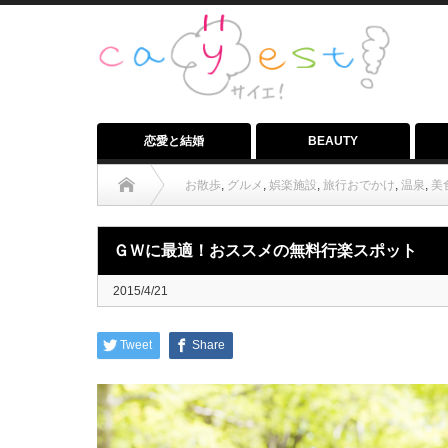
恋愛と結婚
BEAUTY
お散歩
,
グルメ
,
娯楽施設
,
旅行おでかけ
,
温泉
,
美
ＧＷに最適！おススメの無料行楽スポット
2015/4/21
Tweet
Share