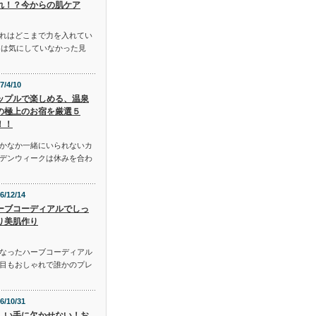
れ！？今からの肌ケア
れはどこまで力を入れてい
には気にしていなかった見
7/4/10
ップルで楽しめる、温泉
の極上のお宿を厳選５
！！
かなか一緒にいられないカ
デンウィークは休みを合わ
6/12/14
ーブコーディアルでしっ
り美肌作り
となったハーブコーディアル
目もおしゃれで誰かのプレ
6/10/31
しい手に欠かせない！お