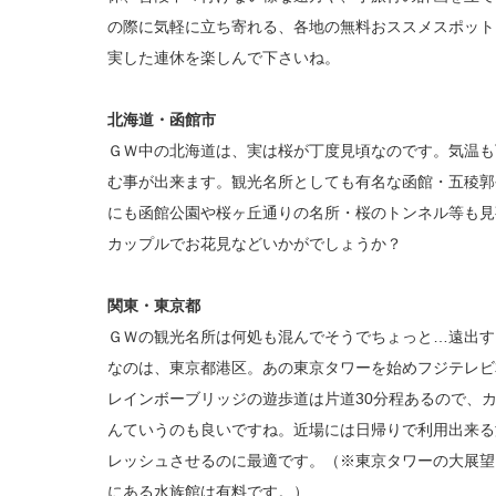
の際に気軽に立ち寄れる、各地の無料おススメスポット
実した連休を楽しんで下さいね。
北海道・函館市
ＧＷ中の北海道は、実は桜が丁度見頃なのです。気温も
む事が出来ます。観光名所としても有名な函館・五稜郭
にも函館公園や桜ヶ丘通りの名所・桜のトンネル等も見
カップルでお花見などいかがでしょうか？
関東・東京都
ＧＷの観光名所は何処も混んでそうでちょっと…遠出す
なのは、東京都港区。あの東京タワーを始めフジテレビ
レインボーブリッジの遊歩道は片道30分程あるので、
んていうのも良いですね。近場には日帰りで利用出来る
レッシュさせるのに最適です。（※東京タワーの大展望
にある水族館は有料です。）