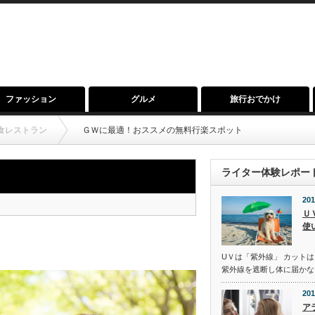
ファッション
グルメ
旅行おでかけ
食レストラン
ＧＷに最適！おススメの無料行楽スポット
ライター体験レポー
201
Ｕ
使
UＶは「紫外線」 カットは
紫外線を遮断し体に届かな
201
ア