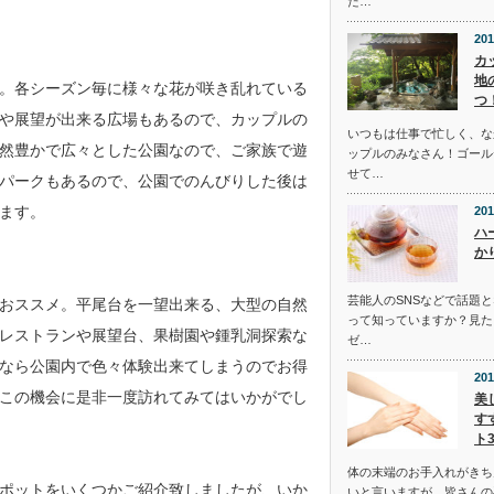
た…
201
カ
地
。各シーズン毎に様々な花が咲き乱れている
つ
や展望が出来る広場もあるので、カップルの
いつもは仕事で忙しく、な
然豊かで広々とした公園なので、ご家族で遊
ップルのみなさん！ゴール
せて…
パークもあるので、公園でのんびりした後は
ます。
201
ハ
か
芸能人のSNSなどで話題
おススメ。平尾台を一望出来る、大型の自然
って知っていますか？見た
レストランや展望台、果樹園や鍾乳洞探索な
ゼ…
なら公園内で色々体験出来てしまうのでお得
201
この機会に是非一度訪れてみてはいかがでし
美
す
ト
体の末端のお手入れがきち
ポットをいくつかご紹介致しましたが、いか
いと言いますが、皆さんの