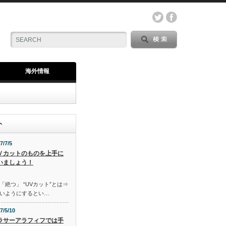
海外情報
ト
7/7/5
Ｖカットのものを上手に
いましょう！
「絶つ」 “UVカット”とは⇒
いようにするとい…
7/5/10
ラサーアラフィフでは手