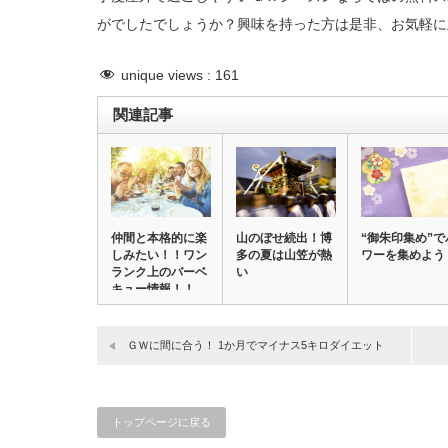
がでしたでしょうか？興味を持った方は是非、お気軽に
unique views :
161
関連記事
仲間と本格的に楽
山のぼせ続出！博
“御朱印集め”で
しみたい！！ワン
多の夏は山笠が熱
ワーを集めよう
ランク上のバーベ
い
キュー情報！！
ＧＷに間に合う！ 1か月でマイナス5キロダイエット
トップページに戻る