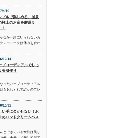
7/4/10
ップルで楽しめる、温泉
の極上のお宿を厳選５
！！
かなか一緒にいられないカ
デンウィークは休みを合わ
6/12/14
ーブコーディアルでしっ
り美肌作り
となったハーブコーディアル
目もおしゃれで誰かのプレ
6/10/31
しい手に欠かせない！お
すめハンドクリームベス
3
んとできている女性は美し
毛先、手先、足先は如何で