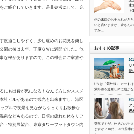
す
をご紹介していきます。是非参考にして、充
ト
体の末端のお手入れがきち
いと言いますが、皆さんの
すか…
丁度過ごしやすく、少し遅めのお花見を楽し
おすすめ記事
公園の桜は去年、丁度ＧＷに満開でした。他
事な桜がありますので、この機会にご家族や
201
Ｕ
使
UＶは「紫外線」 カットは
紫外線を遮断し体に届かな
るにも出費が気になる！なんて方におススメ
本社ビルがあるので観光も出来ますし、港区
201
ア
カップルで夜景を見ながらゆっくりお散歩な
遅
温泉などもあるので、日頃の疲れた体をリフ
突然ですが、外見のお手入
台・特別展望台、東京タワーフットタウン内
ますか？10代、20代前半