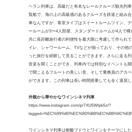
ヘラン列車は、高級だと有名なレールクルーズ観光列車
覧船で、海の上の高級感のあるクルーズを鉄道と組み合
車なんですが、客室タイプはスイートルームツイン、デ
ールームが3〜4人部屋、スタンダードルームが4人で
共に長距離旅行者の利便性を最大限に考慮して作られて
イレ、シャワールーム、TVなどが揃っており、その他
った旅行を経験して見ることができます。さらに走る列
音楽を聞くことができ、列車内では特別なイベントも開
で聞こえるフルートの美しい音、そして乗務員のアカペ
ができます。この列車は長い時間搭乗しても全く退屈し
外観から華やかなワインシネマ列車
https://www.instagram.com/p/7XU5WIpk5z/?
tagged=%EC%99%80%EC%9D%B8%EC%8B%9C%E
ワインシネマ列車は耐酸ブドウとワインをテーマにした