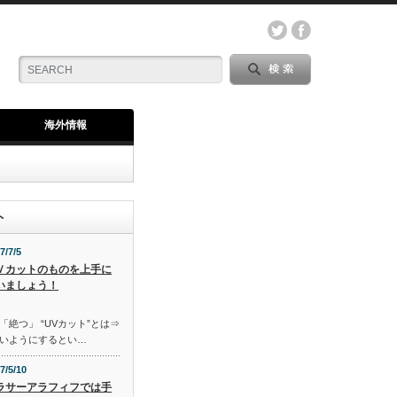
海外情報
ト
7/7/5
Ｖカットのものを上手に
いましょう！
「絶つ」 “UVカット”とは⇒
いようにするとい…
7/5/10
ラサーアラフィフでは手