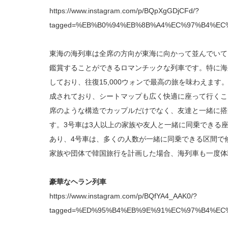
https://www.instagram.com/p/BQpXgGDjCFd/?
tagged=%EB%B0%94%EB%8B%A4%EC%97%B4%EC
東海の海列車は全席の方向が東海に向かって並んでいて
鑑賞することができるロマンチックな列車です。特に海
しており、往復15,000ウォンで最高の旅を味わえま
成されており、シートマップも広く快適に座って行くこ
席のような構造でカップルだけでなく、友達と一緒に搭
す。3号車は3人以上の家族や友人と一緒に同乗できる
あり、4号車は、多くの人数が一緒に同乗できる区間で
家族や団体で韓国旅行を計画した場合、海列車も一度体
豪華なヘラン列車
https://www.instagram.com/p/BQfYA4_AAK0/?
tagged=%ED%95%B4%EB%9E%91%EC%97%B4%EC