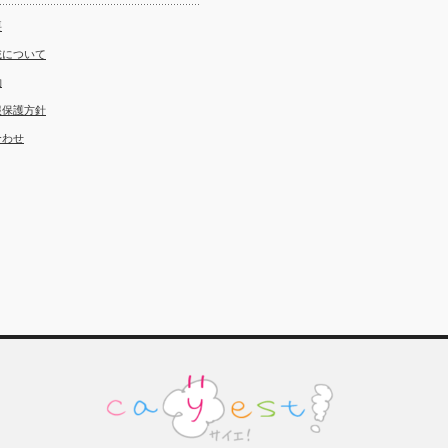
要
載について
約
報保護方針
合わせ