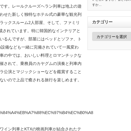
すか…
です。レールクルーズヘラン列車は地上の遊
わせた新しく独特なホテル式の豪華な観光列
カテゴリー
ラックスルーム2人部屋、そして、ファミリ
構成されています。特に韓国的なインテリアと
カ
テ
いるんですが、部屋にはベッドとソファ、ト
ゴ
の設備なども一緒に完備されていて一風変わ
リ
ー
車の中では、おいしい料理とロマンチックな
催されて、乗務員のカヤグムの演奏と列車内
ラ公演とマジックショーなどを鑑賞すること
ないので上品で癒される旅行を楽しめます。
B%84%A4%EB%A7%88%EC%97%B4%EC%B0%A8
ワイン列車とKTXの映画列車が結合されたテ