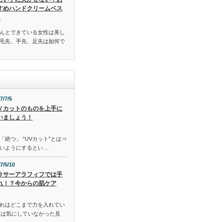
すめハンドクリームベス
3
んとできている女性は美し
毛先、手先、足先は如何で
7/7/5
Ｖカットのものを上手に
いましょう！
「絶つ」 “UVカット”とは⇒
いようにするとい…
7/5/10
ラサーアラフィフでは手
れ！？今からの肌ケア
れはどこまで力を入れてい
には気にしていなかった見