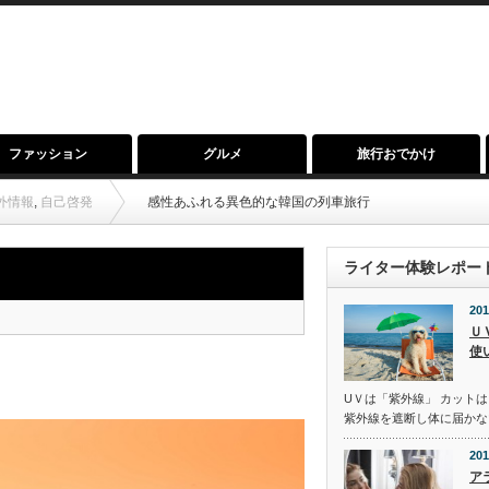
ファッション
グルメ
旅行おでかけ
外情報
,
自己啓発
感性あふれる異色的な韓国の列車旅行
ライター体験レポー
201
Ｕ
使
UＶは「紫外線」 カットは
紫外線を遮断し体に届かな
201
ア