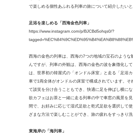
で楽しめる個性あふれる列車の旅について紹介したいと
足浴を楽しめる「西海金色列車」
https://www.instagram.com/p/BJCBd5ohqs0/?
tagged=%EC%84%9C%ED%95%B4%EA%B8%88%E
西海の金色の列車は、西海の7つの地域の宝石のような
んですが、列車の外観は、西海の金色の波を象徴化して
は、世界初の韓屋式の「オンドル床室」と走る「足浴カ
車で1両全体がオンドルの床室で構成されています。そ
て談笑を分け合うこともでき、快適に足を伸ばし横にな
欲カフェはお茶と一緒に走る列車の中で車窓の風景を見
間で、お好みに応じて湿式足欲と乾式足欲を選択して使
ざまな方法で楽しむことができ、旅の疲れをすっきり洗
東海岸の「海列車」