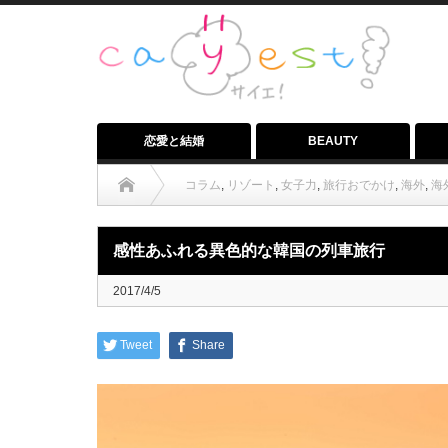
恋愛と結婚
BEAUTY
コラム
,
リゾート
,
女子力
,
旅行おでかけ
,
海外
,
海
感性あふれる異色的な韓国の列車旅行
2017/4/5
Tweet
Share