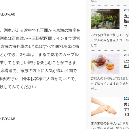
た…
201
%B0%A8
カ
地
つ
、列車が走る途中でも正面から東海の海岸を
いつもは仕事で忙しく、な
列車は正東津から三陟駅区間ラインまで運営
ップルのみなさん！ゴール
せて…
す。東海の海列車の1号車はすべて個別座席に構
とができ、2号車は、まるで劇場のカップル
201
ハ
乗しても楽しい旅行を楽しむことができま
か
座席構造で、家族の方々に人気が高い区間で
修学旅行や、団体お客様に人気が高いので、
芸能人のSNSなどで話題
って知っていますか？見た
験してみてください！
ゼ…
201
美
す
ト
%B0%A8
体の末端のお手入れがきち
いと言いますが、皆さんの