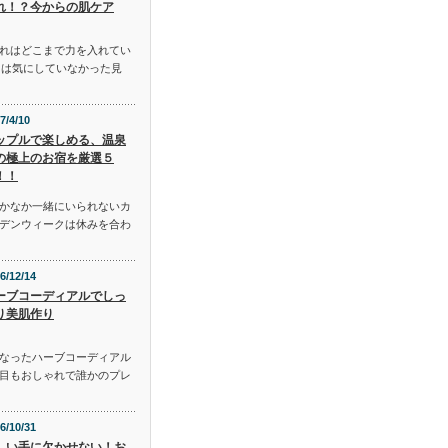
れ！？今からの肌ケア
れはどこまで力を入れてい
には気にしていなかった見
7/4/10
ップルで楽しめる、温泉
の極上のお宿を厳選５
！！
かなか一緒にいられないカ
デンウィークは休みを合わ
6/12/14
ーブコーディアルでしっ
り美肌作り
となったハーブコーディアル
目もおしゃれで誰かのプレ
6/10/31
しい手に欠かせない！お