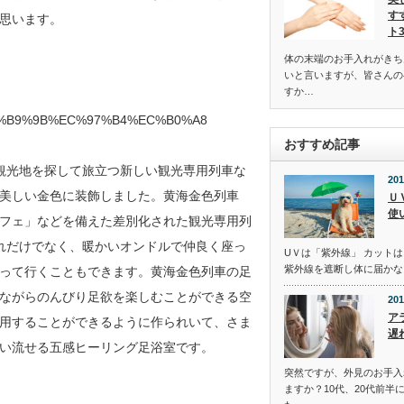
す
思います。
ト
体の末端のお手入れがきち
いと言いますが、皆さんの
すか…
B%B9%9B%EC%97%B4%EC%B0%A8
おすすめ記事
観光地を探して旅立つ新しい観光専用列車な
201
美しい金色に装飾しました。黄海金色列車
Ｕ
使
フェ」などを備えた差別化された観光専用列
れだけでなく、暖かいオンドルで仲良く座っ
UＶは「紫外線」 カットは
紫外線を遮断し体に届かな
って行くこともできます。黄海金色列車の足
ながらのんびり足欲を楽しむことができる空
201
ア
用することができるように作られいて、さま
遅
い流せる五感ヒーリング足浴室です。
突然ですが、外見のお手入
ますか？10代、20代前半