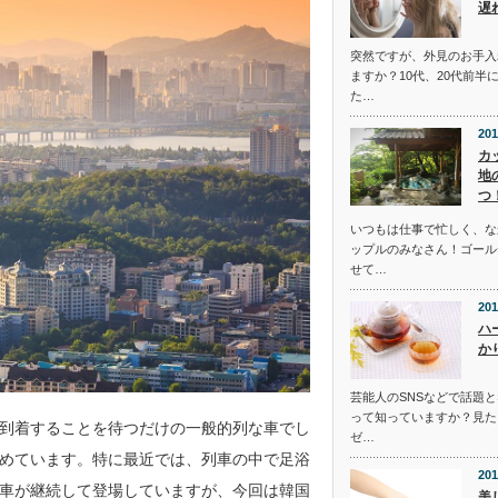
遅
突然ですが、外見のお手入
ますか？10代、20代前半
た…
201
カ
地
つ
いつもは仕事で忙しく、な
ップルのみなさん！ゴール
せて…
201
ハ
か
芸能人のSNSなどで話題
って知っていますか？見た
到着することを待つだけの一般的列な車でし
ゼ…
めています。特に最近では、列車の中で足浴
201
車が継続して登場していますが、今回は韓国
美