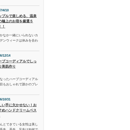
7/4/10
ップルで楽しめる、温泉
の極上のお宿を厳選５
！！
かなか一緒にいられないカ
デンウィークは休みを合わ
6/12/14
ーブコーディアルでしっ
り美肌作り
となったハーブコーディアル
目もおしゃれで誰かのプレ
6/10/31
しい手に欠かせない！お
すめハンドクリームベス
3
んとできている女性は美し
毛先、手先、足先は如何で