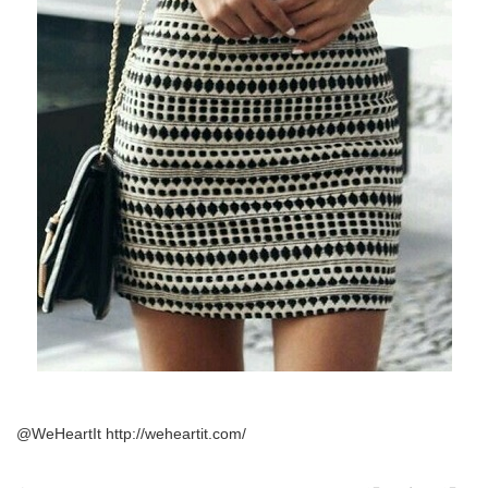
@WeHeartIt http://weheartit.com/