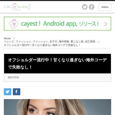
menu
Home
トレンド
,
ファッション
,
ファッション
,
女子力
,
海外情報
,
着こなし術
,
自己啓発
オフショルダー流行中！甘くなり過ぎない海外コーデで失敗なし！
オフショルダー流行中！甘くなり過ぎない海外コーデ
で失敗なし！
2017/7/3