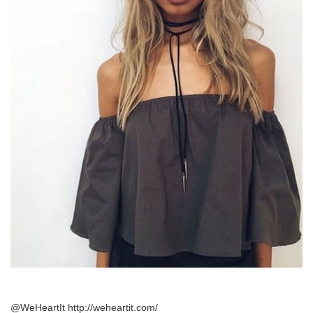
@WeHeartIt http://weheartit.com/