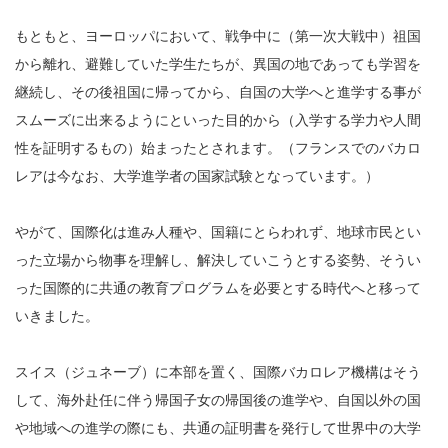
もともと、ヨーロッパにおいて、戦争中に（第一次大戦中）祖国
から離れ、避難していた学生たちが、異国の地であっても学習を
継続し、その後祖国に帰ってから、自国の大学へと進学する事が
スムーズに出来るようにといった目的から（入学する学力や人間
性を証明するもの）始まったとされます。（フランスでのバカロ
レアは今なお、大学進学者の国家試験となっています。）
やがて、国際化は進み人種や、国籍にとらわれず、地球市民とい
った立場から物事を理解し、解決していこうとする姿勢、そうい
った国際的に共通の教育プログラムを必要とする時代へと移って
いきました。
スイス（ジュネーブ）に本部を置く、国際バカロレア機構はそう
して、海外赴任に伴う帰国子女の帰国後の進学や、自国以外の国
や地域への進学の際にも、共通の証明書を発行して世界中の大学