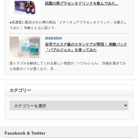
話題の馬プラセンタドリンクを飲んでみた。
●高濃度に配合された噂の商品「メディキュアプラセンタドリンク」を購入し
てみた！ 年齢とともに肌トラ…
2016/10/14
自宅でエステ級のスキンケアが実現！ 炭酸パック
「バブルジェル」を使ってみた
肌トラブルを解決してくれる新しい発想の「バブルジェル」 25歳を過ぎてか
ら化粧のノリが悪くなり、旦…
カテゴリー
カ
テ
ゴ
リ
ー
Facebook & Twitter