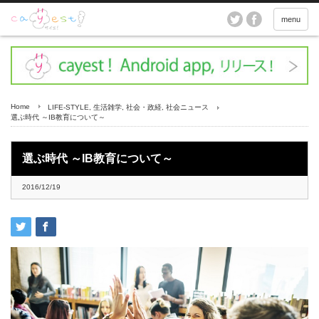
menu
Home
LIFE-STYLE
,
生活雑学
,
社会・政経
,
社会ニュース
選ぶ時代 ～IB教育について～
選ぶ時代 ～IB教育について～
2016/12/19