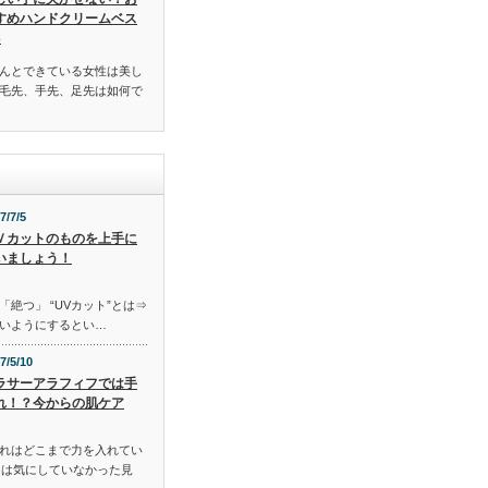
すめハンドクリームベス
3
んとできている女性は美し
毛先、手先、足先は如何で
7/7/5
Ｖカットのものを上手に
いましょう！
「絶つ」 “UVカット”とは⇒
いようにするとい…
7/5/10
ラサーアラフィフでは手
れ！？今からの肌ケア
れはどこまで力を入れてい
には気にしていなかった見