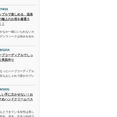
7/4/10
ップルで楽しめる、温泉
の極上のお宿を厳選５
！！
かなか一緒にいられないカ
デンウィークは休みを合わ
6/12/14
ーブコーディアルでしっ
り美肌作り
となったハーブコーディアル
目もおしゃれで誰かのプレ
6/10/31
しい手に欠かせない！お
すめハンドクリームベス
3
んとできている女性は美し
毛先、手先、足先は如何で