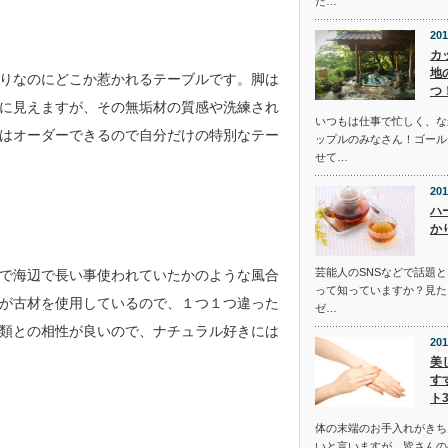
た…
201
カ
地
りなのにどこか惹かれるテーブルです。脚は
つ
に見えますが、その無垢材の質感や洗練され
いつもは仕事で忙しく、な
はオーダーできるので自分だけの特別なテー
ップルのみなさん！ゴール
せて…
201
ハ
か
芸能人のSNSなどで話題
で海辺で長い事使われていたかのような風合
って知っていますか？見た
が古材を使用しているので、１つ１つ違った
ゼ…
類との相性が良いので、ナチュラル好きには
201
美
す
ト
体の末端のお手入れがきち
いと言いますが、皆さんの