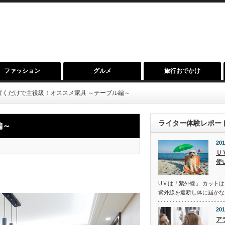
ファッション
グルメ
旅行おでかけ
置くだけで主役級！オススメ家具 ～テーブル編～
ライター体験レポー
編～
201
Ｕ
使
UＶは「紫外線」 カットは
紫外線を遮断し体に届かな
201
ア