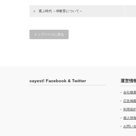
選ぶ時代 ～IB教育について～
トップページに戻る
cayest! Facebook & Twitter
運営情
会社概
広告掲
利用規
個人情
お問い