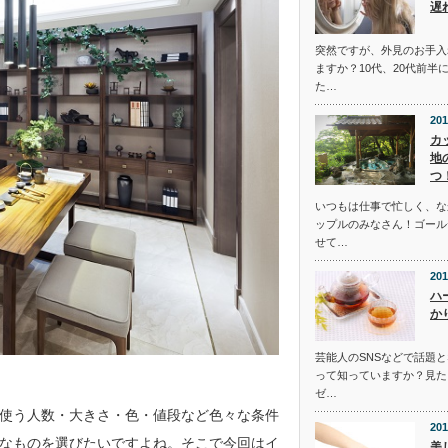
遅
突然ですが、外見のお手入
ますか？10代、20代前半
た…
201
カ
地
つ
いつもは仕事で忙しく、な
ップルのみなさん！ゴール
せて…
201
ハ
か
芸能人のSNSなどで話題
って知っていますか？見た
ゼ…
使う人数・大きさ・色・値段など色々な条件
201
なものを選びたいですよね。そこで今回はイ
美