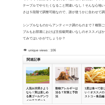
テーブルでやりたくなること間違いなし！そんな心地い
さは５段階で調整可能なので、誰が使うかに合わせて調
シンプルなものからアンティーク調のものまで７種類ご
ブルもお部屋におけば主役級間違いなしのオススメばか
てみてはいかがでしょうか？
unique views :
106
関連記事
人混み渋滞さよう
動物アレルギーは
1度は食べて欲
なら！実は楽しめ
治る？対策と予防
い！オススメの
る裏ゴールデンウ
法
ストコ～食品編
ィークスポット