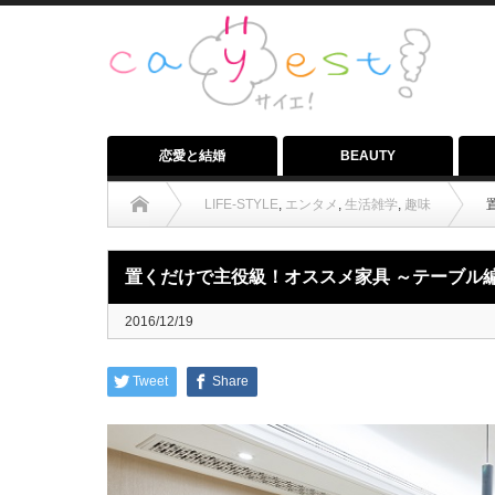
恋愛と結婚
BEAUTY
LIFE-STYLE
,
エンタメ
,
生活雑学
,
趣味
置くだけで主役級！オススメ家具 ～テーブル
2016/12/19
Tweet
Share