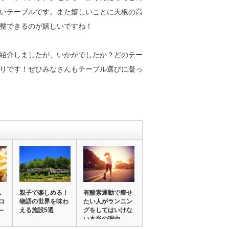
いテーブルです。また嬉しいことに天板の高
整できるのが嬉しいですね！
紹介しましたが、いかがでしたか？どのテー
りです！ぜひみなさんもテーブル選びに凝っ
し
親子で楽しめる！
有酸素運動で痩せ
コ
物語の世界を味わ
たい人がランニン
～
える施設5選
グをしてはいけな
い本当の理由