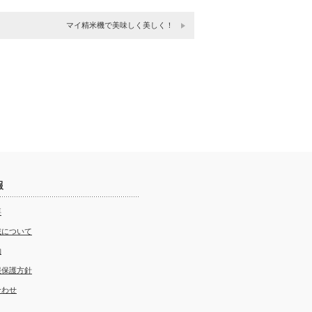
マイ精米機で美味しく美しく！
報
要
載について
約
報保護方針
合わせ