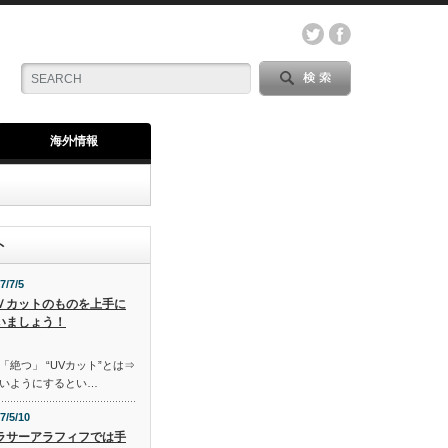
海外情報
ト
7/7/5
Ｖカットのものを上手に
いましょう！
「絶つ」 “UVカット”とは⇒
いようにするとい…
7/5/10
ラサーアラフィフでは手