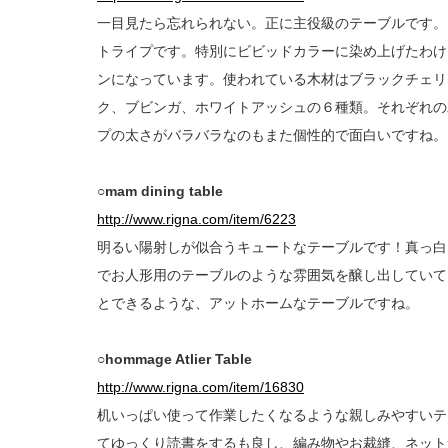
一目見たら忘れられない。正に主役級のテーブルです。
トライプです。特別にビビッドカラーに染め上げたわけ
ンになっています。使われている木材はブラックチェリ
ク、ブビンガ、ホワイトアッシュの６種類。それぞれの
プの太さがバラバラなのもまた個性的で面白いですね。
○mam dining table
http://www.rigna.com/item/6223
明るい陽射しが似合うキュートなテーブルです！真っ白
でお人形用のテーブルのような雰囲気を醸し出していて
とできるような、アットホームなテーブルですね。
○hommage Atlier Table
http://www.rigna.com/item/16830
机いっぱい使って作業したくなるような親しみやすいテ
てゆっくり読書をするも良し、編み物やお裁縫、ネット