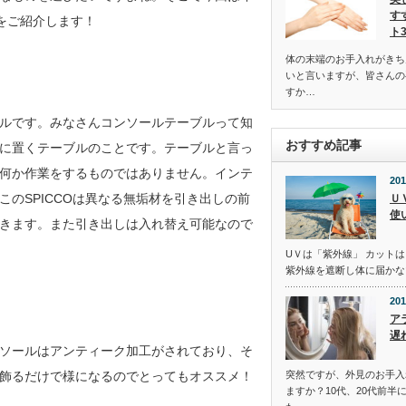
す
ルをご紹介します！
ト
体の末端のお手入れがきち
いと言いますが、皆さんの
すか…
ルです。みなさんコンソールテーブルって知
おすすめ記事
に置くテーブルのことです。テーブルと言っ
何か作業をするものではありません。インテ
201
のSPICCOは異なる無垢材を引き出しの前
Ｕ
使
きます。また引き出しは入れ替え可能なので
UＶは「紫外線」 カットは
紫外線を遮断し体に届かな
201
ア
遅
ソールはアンティーク加工がされており、そ
突然ですが、外見のお手入
飾るだけで様になるのでとってもオススメ！
ますか？10代、20代前半