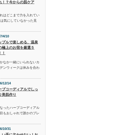
れ！？今からの肌ケア
れはどこまで力を入れてい
には気にしていなかった見
7/4/10
ップルで楽しめる、温泉
の極上のお宿を厳選５
！！
かなか一緒にいられないカ
デンウィークは休みを合わ
6/12/14
ーブコーディアルでしっ
り美肌作り
となったハーブコーディアル
目もおしゃれで誰かのプレ
6/10/31
しい手に欠かせない！お