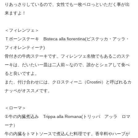
りあっさりしているので、女性でも一枚ペロっといただく事が出
来ますよ！
＜フィレンツェ＞
Ｔボーンステーキ Bisteca alla fiorentina(ビステッカ・アッラ・
フィオレンティーナ)
骨付きの牛肉ステーキです。フィレンツェ名物でもあるこのステ
ーキは、だいたい一皿は二人前～なので、誰かとシェアして食べ
ると良いですよ。
また、付け合わせには、クロスティーニ（Crostini）と呼ばれるカ
ナッペがオススメです。
＜ローマ＞
①牛の内臓煮込み Trippa alla Romana(トリッパ アッラ ロマ
ーナ）
牛の内臓をトマトソースで煮込んだ料理です。香辛料やハーブが