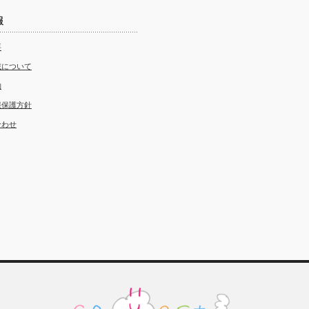
報
要
載について
約
報保護方針
合わせ