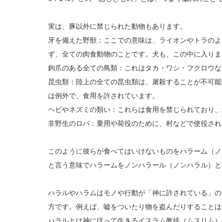
実は、豚以外に禁じられた動物もあります。
牙を備えた野獣：ここでの意味は、ライオンやトラのよ
ず、全ての肉食動物のことです。犬も、この中に入りま
鉤爪のある全ての鳥類：これはタカ・ワシ・フクロウな
昆虫類：陸上の全ての昆虫類は、屠殺することが不可能
は例外で、食用を許されています。
ヘビやネズミの類い：これらは食用を禁じられており、
非野生のロバ：乗用や荷役のために、村などで使役され
このように彼らが食べてはいけないものをハラーム（ノ
と言う意味でハラームをノンハラール（ノンハラル）と
ハラルやハラムはモノや行動が「神に許されている」の
方です。例えば、嘘をついたり物を盗んだりすることは
ハラルとは神に従って生きるイスラム教徒（ムスリム）