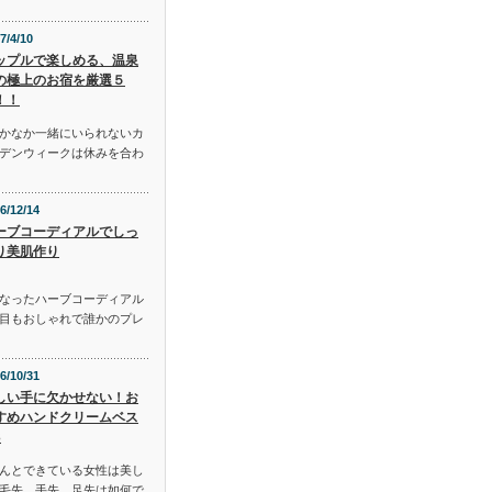
7/4/10
ップルで楽しめる、温泉
の極上のお宿を厳選５
！！
かなか一緒にいられないカ
デンウィークは休みを合わ
6/12/14
ーブコーディアルでしっ
り美肌作り
となったハーブコーディアル
目もおしゃれで誰かのプレ
6/10/31
しい手に欠かせない！お
すめハンドクリームベス
3
んとできている女性は美し
毛先、手先、足先は如何で