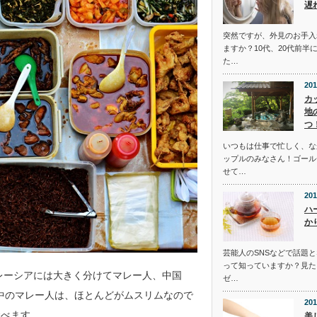
遅
突然ですが、外見のお手入
ますか？10代、20代前半
た…
201
カ
地
つ
いつもは仕事で忙しく、な
ップルのみなさん！ゴール
せて…
201
ハ
か
芸能人のSNSなどで話題
って知っていますか？見た
マレーシアには大きく分けてマレー人、中国
ゼ…
中のマレー人は、ほとんどがムスリムなので
201
食べます。
美