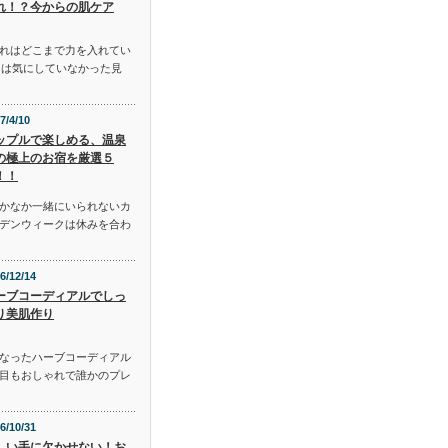
れ！？今からの肌ケア
れはどこまで力を入れてい
には気にしていなかった見
7/4/10
ップルで楽しめる、温泉
の極上のお宿を厳選５
！！
かなか一緒にいられないカ
デンウィークは休みを合わ
6/12/14
ーブコーディアルでしっ
り美肌作り
となったハーブコーディアル
目もおしゃれで誰かのプレ
6/10/31
しい手に欠かせない！お