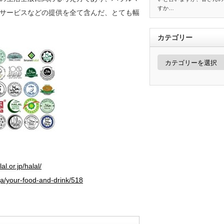
すか…
サービスなどの提供を全て含んだ、とても幅
カテゴリー
カ
テ
ゴ
リ
ー
al.or.jp/halal/
a/your-food-and-drink/518