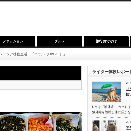
ファッション
グルメ
旅行おでかけ
レーシア移住生活 「ハラル（HALAL）」
ライター体験レポー
201
Ｕ
使
UＶは「紫外線」 カットは
紫外線を遮断し体に届かな
201
ア