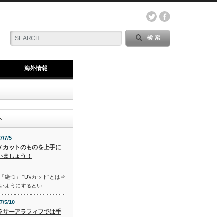
海外情報
ト
7/7/5
Ｖカットのものを上手に
いましょう！
「絶つ」 “UVカット”とは⇒
いようにするとい…
7/5/10
ラサーアラフィフでは手