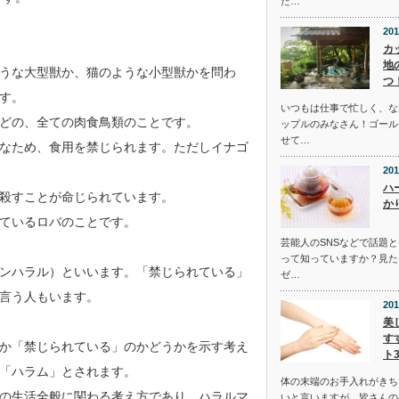
た…
201
カ
地
うな大型獣か、猫のような小型獣かを問わ
つ
す。
いつもは仕事で忙しく、な
どの、全ての肉食鳥類のことです。
ップルのみなさん！ゴール
せて…
なため、食用を禁じられます。ただしイナゴ
201
ハ
殺すことが命じられています。
か
ているロバのことです。
芸能人のSNSなどで話題
って知っていますか？見た
ンハラル）といいます。「禁じられている」
ゼ…
言う人もいます。
201
美
す
か「禁じられている」のかどうかを示す考え
ト
「ハラム」とされます。
体の末端のお手入れがきち
の生活全般に関わる考え方であり、ハラルマ
いと言いますが、皆さんの