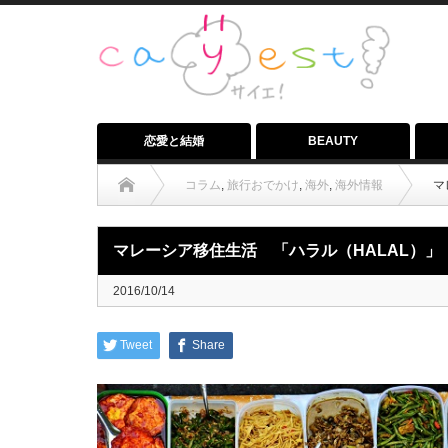
恋愛と結婚
BEAUTY
コラム
,
旅行おでかけ
,
海外
,
海外情報
マ
マレーシア移住生活 「ハラル（HALAL）」
2016/10/14
Tweet
Share