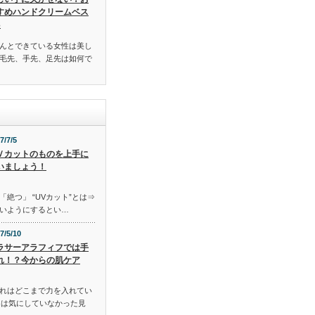
すめハンドクリームベス
3
んとできている女性は美し
毛先、手先、足先は如何で
7/7/5
Ｖカットのものを上手に
いましょう！
「絶つ」 “UVカット”とは⇒
いようにするとい…
7/5/10
ラサーアラフィフでは手
れ！？今からの肌ケア
れはどこまで力を入れてい
には気にしていなかった見