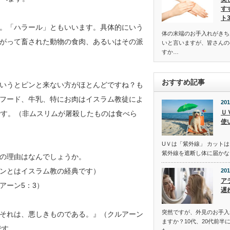
す
ト
。「ハラール」ともいいます。具体的にいう
体の末端のお手入れがきち
がって畜された動物の食肉、あるいはその派
いと言いますが、皆さんの
すか…
おすすめ記事
いうとピンと来ない方がほとんどですね？も
フード、牛乳、特にお肉はイスラム教徒によ
201
Ｕ
です。（非ムスリムが屠殺したものは食べら
使
UＶは「紫外線」 カットは
紫外線を遮断し体に届かな
の理由はなんでしょうか。
ンとはイスラム教の経典です）
201
ア
アーン5：3）
遅
突然ですが、外見のお手入
それは、悪しきものである。』（クルアーン
ますか？10代、20代前半
です。