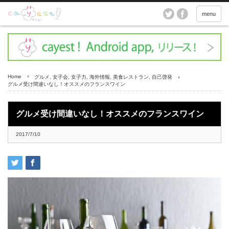
menu
Home
グルメ
,
女子会
,
女子力
,
海外情報
,
美食レストラン
,
自己啓発
グルメ受け間違いなし！オススメのフランスワイン
グルメ受け間違いなし！オススメのフランスワイン
2017/7/10