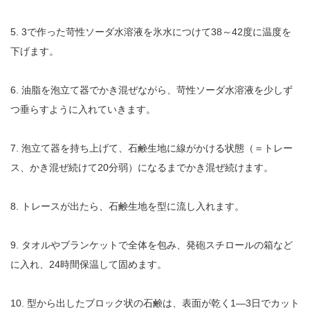
5. 3で作った苛性ソーダ水溶液を氷水につけて38～42度に温度を
下げます。
6. 油脂を泡立て器でかき混ぜながら、苛性ソーダ水溶液を少しず
つ垂らすように入れていきます。
7. 泡立て器を持ち上げて、石鹸生地に線がかける状態（＝トレー
ス、かき混ぜ続けて20分弱）になるまでかき混ぜ続けます。
8. トレースが出たら、石鹸生地を型に流し入れます。
9. タオルやブランケットで全体を包み、発砲スチロールの箱など
に入れ、24時間保温して固めます。
10. 型から出したブロック状の石鹸は、表面が乾く1―3日でカット