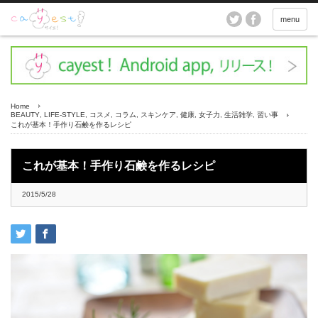
menu
Home
BEAUTY
,
LIFE-STYLE
,
コスメ
,
コラム
,
スキンケア
,
健康
,
女子力
,
生活雑学
,
習い事
これが基本！手作り石鹸を作るレシピ
これが基本！手作り石鹸を作るレシピ
2015/5/28