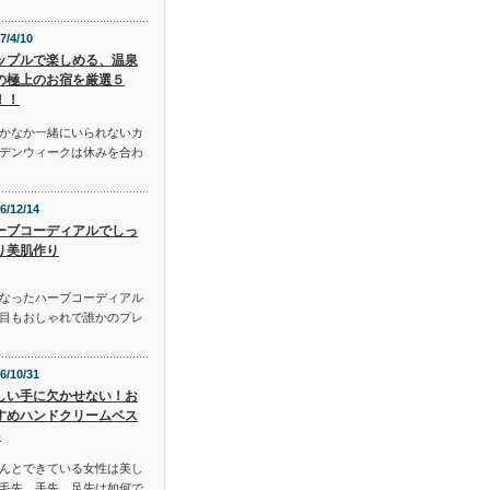
7/4/10
ップルで楽しめる、温泉
の極上のお宿を厳選５
！！
かなか一緒にいられないカ
デンウィークは休みを合わ
6/12/14
ーブコーディアルでしっ
り美肌作り
となったハーブコーディアル
目もおしゃれで誰かのプレ
6/10/31
しい手に欠かせない！お
すめハンドクリームベス
3
んとできている女性は美し
毛先、手先、足先は如何で