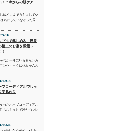
れ！？今からの肌ケア
れはどこまで力を入れてい
には気にしていなかった見
7/4/10
ップルで楽しめる、温泉
の極上のお宿を厳選５
！！
かなか一緒にいられないカ
デンウィークは休みを合わ
6/12/14
ーブコーディアルでしっ
り美肌作り
となったハーブコーディアル
目もおしゃれで誰かのプレ
6/10/31
しい手に欠かせない！お