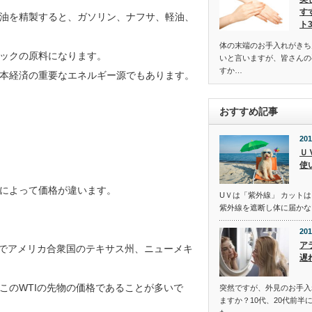
す
油を精製すると、ガソリン、ナフサ、軽油、
ト
体の末端のお手入れがきち
ックの原料になります。
いと言いますが、皆さんの
すか…
本経済の重要なエネルギー源でもあります。
おすすめ記事
201
Ｕ
使
によって価格が違います。
UＶは「紫外線」 カットは
紫外線を遮断し体に届かな
201
ア
略でアメリカ合衆国のテキサス州、ニューメキ
遅
このWTIの先物の価格であることが多いで
突然ですが、外見のお手入
ますか？10代、20代前半