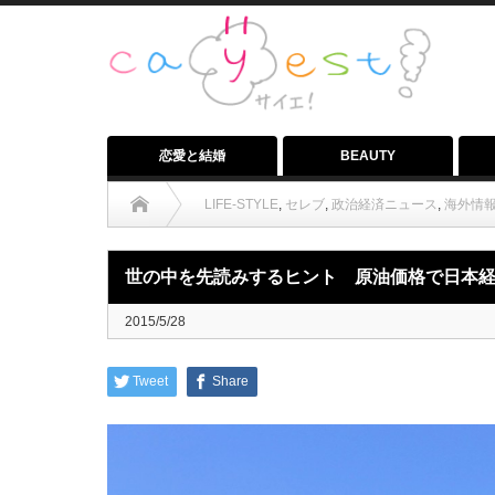
恋愛と結婚
BEAUTY
LIFE-STYLE
,
セレブ
,
政治経済ニュース
,
海外情
世の中を先読みするヒント 原油価格で日本
2015/5/28
Tweet
Share