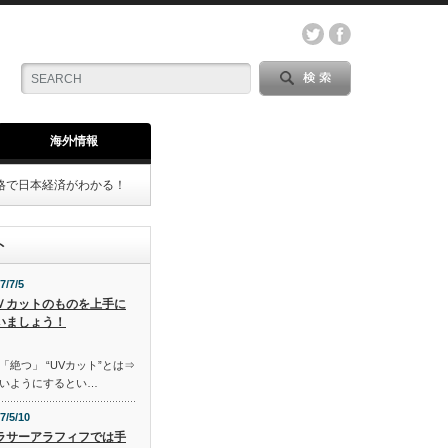
海外情報
格で日本経済がわかる！
ト
7/7/5
Ｖカットのものを上手に
いましょう！
「絶つ」 “UVカット”とは⇒
いようにするとい…
7/5/10
ラサーアラフィフでは手