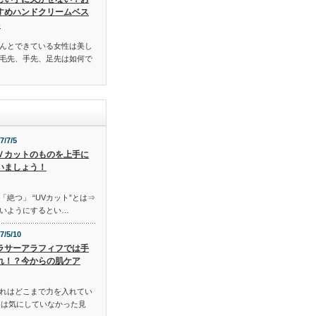
すめハンドクリームベス
3
んとできている女性は美し
毛先、手先、足先は如何で
7/7/5
Ｖカットのものを上手に
いましょう！
「絶つ」 “UVカット”とは⇒
いようにするとい…
7/5/10
ラサーアラフィフでは手
れ！？今からの肌ケア
れはどこまで力を入れてい
には気にしていなかった見