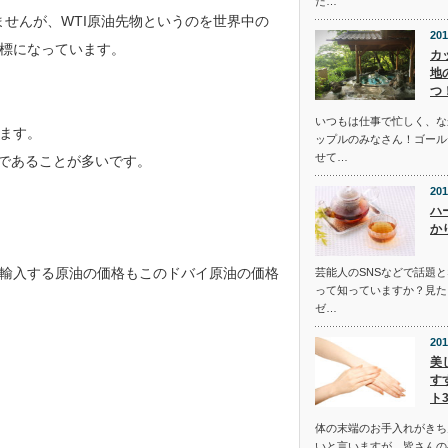
た…
ませんが、WTI原油先物というのを世界中の
201
標になっています。
カ
地
つ
いつもは仕事で忙しく、な
ます。
ップルのみなさん！ゴール
せて…
めであることが多いです。
201
ハ
か
輸入する原油の価格もこのドバイ原油の価格
芸能人のSNSなどで話題
って知っていますか？見た
ゼ…
201
美
す
ト
体の末端のお手入れがきち
いと言いますが、皆さんの