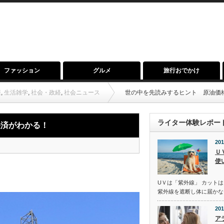
ファッション
グルメ
旅行おでかけ
報
,
生活雑学
,
社会・政経
,
社会ニュース
世の中を先読みするヒント 原油価
ライター体験レポー
経済がわかる！
201
Ｕ
使
UＶは「紫外線」 カットは
紫外線を遮断し体に届かな
201
ア