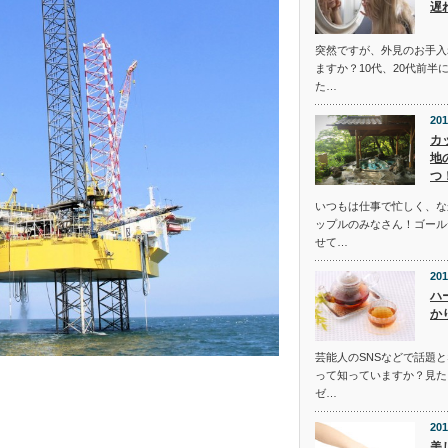
遅
突然ですが、外見のお手入
ますか？10代、20代前半
た…
201
カ
地
つ
いつもは仕事で忙しく、な
ップルのみなさん！ゴール
せて…
201
ハ
か
芸能人のSNSなどで話題
って知っていますか？見た
ゼ…
201
美