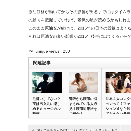
原油価格が動いてからその影響が出るまでにはタイムラ
の動向を把握していれば、景気の波が読めるかもしれま
このまま原油安が続けば、2015年の日本の景気はよく
それは原油安の良い影響が2015年後半に出てくるから
unique views :
230
関連記事
毛嫌いしてない？
普段から腰痛に悩
世界４大コレク
実は男女共に楽し
まされている人必
ョンって？ファ
めるミュージカル
見！腰痛対策法を
ション通なら知
映画
ご紹介！
ておきたい祭典
薄くてもあきらめない！流行のナチュラルストレートま