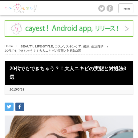
menu
Home
BEAUTY
,
LIFE-STYLE
,
コスメ
,
スキンケア
,
健康
,
生活雑学
20代でもできちゃう？！大人ニキビの実態と対処法3選
20代でもできちゃう？！大人ニキビの実態と対処法3
選
2015/5/28