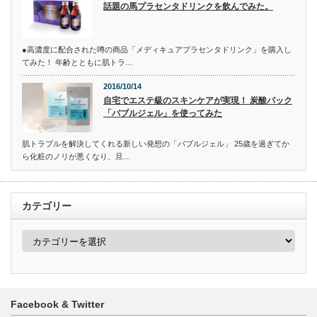
話題の馬プラセンタドリンクを飲んでみた。
●高濃度に配合された噂の商品「メディキュアプラセンタドリンク」を購入し
てみた！ 年齢とともに肌トラ…
2016/10/14
自宅でエステ級のスキンケアが実現！ 炭酸パック
「バブルジェル」を使ってみた
肌トラブルを解決してくれる新しい発想の「バブルジェル」 25歳を過ぎてか
ら化粧のノリが悪くなり、旦…
カテゴリー
カ
テ
ゴ
リ
ー
Facebook & Twitter