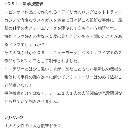
○ＣＳＩ：科学捜査班
スピンオフ作品まで作られる！アメリカのロングヒットドラマ！
カジノで有名なラスベガスを舞台に日々起こる難解な事件に、最
新の科学の力とチームワークを駆使して立ち向かう物語です。
海外ドラマ好きの方なら１度は見たことがある・聞いたことがあ
るドラマでしょうか？
その人気ぶりからＣＳＩ：ニューヨーク、ＣＳＩ：マイアミの２
作品がスピンオフとして制作されました。
ミステリーとは少し違いますが、見たこともない最新鋭の機械を
駆使して事件の謎を次々に解いていくストーリーはのめり込むこ
と間違いなし！
事件捜査だけではなく、チーム１人１人の人間関係や恋愛関係な
ども見ていて飽きさせません。
○リベンジ
１人の女性の壮大な復讐ドラマ。