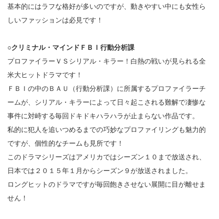
基本的にはラフな格好が多いのですが、動きやすい中にも女性ら
しいファッションは必見です！
○クリミナル・マインドＦＢＩ行動分析課
プロファイラーＶＳシリアル・キラー！白熱の戦いが見られる全
米大ヒットドラマです！
ＦＢＩの中のＢＡＵ（行動分析課）に所属するプロファイラーチ
ームが、シリアル・キラーによって日々起こされる難解で凄惨な
事件に対峙する毎回ドキドキハラハラが止まらない作品です。
私的に犯人を追いつめるまでの巧妙なプロファイリングも魅力的
ですが、個性的なチームも見所です！
このドラマシリーズはアメリカではシーズン１０まで放送され、
日本では２０１５年１月からシーズン９が放送されました。
ロングヒットのドラマですが毎回飽きさせない展開に目が離せま
せん！