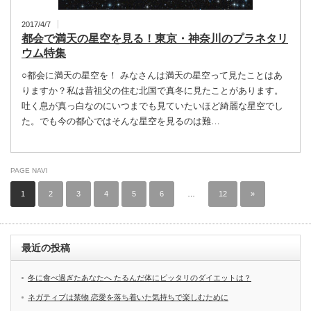
2017/4/7
都会で満天の星空を見る！東京・神奈川のプラネタリ
ウム特集
○都会に満天の星空を！ みなさんは満天の星空って見たことはあ
りますか？私は昔祖父の住む北国で真冬に見たことがあります。
吐く息が真っ白なのにいつまでも見ていたいほど綺麗な星空でし
た。でも今の都心ではそんな星空を見るのは難…
PAGE NAVI
1
2
3
4
5
6
…
12
»
最近の投稿
冬に食べ過ぎたあなたへ たるんだ体にピッタリのダイエットは？
ネガティブは禁物 恋愛を落ち着いた気持ちで楽しむために