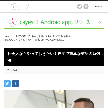
menu
Home
LIFE-STYLE
,
お金と仕事
,
スキルアップ
,
生活雑学
社会人ならやっておきたい！自宅で簡単な英語の勉強法
社会人ならやっておきたい！自宅で簡単な英語の勉強
法
2015/7/23