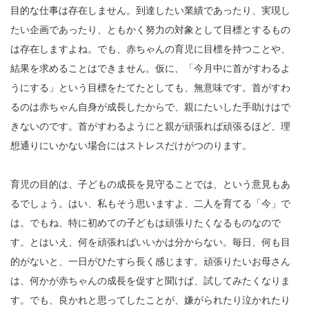
目的な仕事は存在しません。到達したい業績であったり、実現し
たい企画であったり、ともかく努力の対象として目標とするもの
は存在しますよね。でも、赤ちゃんの育児に目標を持つことや、
結果を求めることはできません。仮に、「今月中に首がすわるよ
うにする」という目標をたてたとしても、無意味です。首がすわ
るのは赤ちゃん自身が成長したからで、親にたいした手助けはで
きないのです。首がすわるようにと親が頑張れば頑張るほど、理
想通りにいかない場合にはストレスだけがつのります。
育児の目的は、子どもの成長を見守ることでは、という意見もあ
るでしょう。はい、私もそう思いますよ、二人を育てる「今」で
は。でもね、特に初めての子どもは頑張りたくなるものなので
す。とはいえ、何を頑張ればいいかは分からない。毎日、何も目
的がないと、一日がひたすら長く感じます。頑張りたいお母さん
は、何かが赤ちゃんの成長を促すと聞けば、試してみたくなりま
す。でも、良かれと思ってしたことが、嫌がられたり泣かれたり