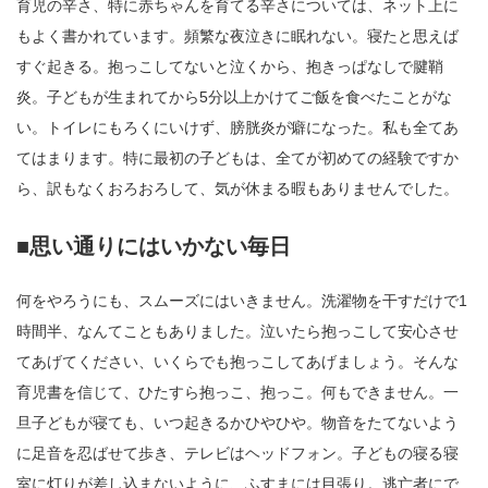
育児の辛さ、特に赤ちゃんを育てる辛さについては、ネット上に
もよく書かれています。頻繁な夜泣きに眠れない。寝たと思えば
すぐ起きる。抱っこしてないと泣くから、抱きっぱなしで腱鞘
炎。子どもが生まれてから5分以上かけてご飯を食べたことがな
い。トイレにもろくにいけず、膀胱炎が癖になった。私も全てあ
てはまります。特に最初の子どもは、全てが初めての経験ですか
ら、訳もなくおろおろして、気が休まる暇もありませんでした。
■思い通りにはいかない毎日
何をやろうにも、スムーズにはいきません。洗濯物を干すだけで1
時間半、なんてこともありました。泣いたら抱っこして安心させ
てあげてください、いくらでも抱っこしてあげましょう。そんな
育児書を信じて、ひたすら抱っこ、抱っこ。何もできません。一
旦子どもが寝ても、いつ起きるかひやひや。物音をたてないよう
に足音を忍ばせて歩き、テレビはヘッドフォン。子どもの寝る寝
室に灯りが差し込まないように、ふすまには目張り。逃亡者にで