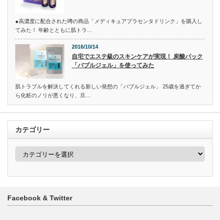
●高濃度に配合された噂の商品「メディキュアプラセンタドリンク」を購入し
てみた！ 年齢とともに肌トラ…
2016/10/14
自宅でエステ級のスキンケアが実現！ 炭酸パック
「バブルジェル」を使ってみた
肌トラブルを解決してくれる新しい発想の「バブルジェル」 25歳を過ぎてか
ら化粧のノリが悪くなり、旦…
カテゴリー
カ
テ
ゴ
リ
ー
Facebook & Twitter