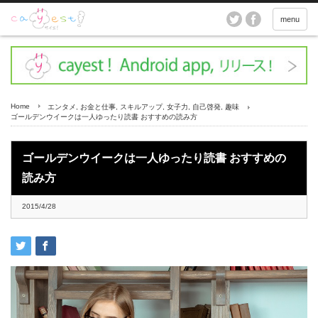
menu
Home
エンタメ
,
お金と仕事
,
スキルアップ
,
女子力
,
自己啓発
,
趣味
ゴールデンウイークは一人ゆったり読書 おすすめの読み方
ゴールデンウイークは一人ゆったり読書 おすすめの
読み方
2015/4/28