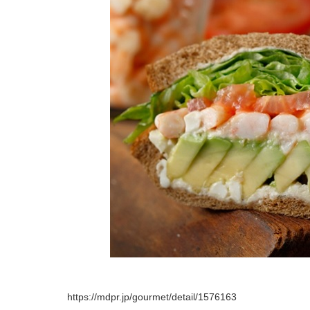
https://mdpr.jp/gourmet/detail/1576163