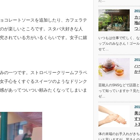
た…
201
カ
ョコレートソースを追加したり、カフェラテ
地
つ
のが楽しいところです。スタバ大好きな人
究されている方がいるくらいです。女子に嬉
いつもは仕事で忙しく、な
ップルのみなさん！ゴール
せて…
201
ハ
か
みの一つです。ストロベリークリームフラペ
女子心をくすぐるスイーツのようなドリンク
芸能人のSNSなどで話題
感があってついつい頼みたくなってしまいま
って知っていますか？見た
ゼ…
201
美
す
ト
体の末端のお手入れがきち
いと言いますが、皆さんの