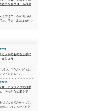
すめハンドクリームベス
3
んとできている女性は美し
毛先、手先、足先は如何で
7/7/5
Ｖカットのものを上手に
いましょう！
「絶つ」 “UVカット”とは⇒
いようにするとい…
7/5/10
ラサーアラフィフでは手
れ！？今からの肌ケア
れはどこまで力を入れてい
には気にしていなかった見