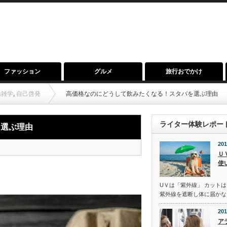
ファッション
グルメ
旅行おでかけ
活雑学
,
自己啓発
高価格なのにどうして飲みたくなる！スタバを選ぶ理由
ライター体験レポー
を選ぶ理由
201
Ｕ
使
UＶは「紫外線」 カットは
紫外線を遮断し体に届かな
201
ア