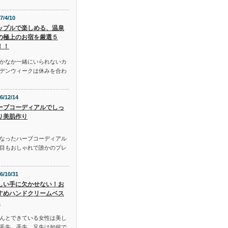
7/4/10
ップルで楽しめる、温泉
の極上のお宿を厳選５
！！
かなか一緒にいられないカ
デンウィークは休みを合わ
6/12/14
ーブコーディアルでしっ
り美肌作り
となったハーブコーディアル
目もおしゃれで誰かのプレ
6/10/31
しい手に欠かせない！お
すめハンドクリームベス
3
んとできている女性は美し
毛先、手先、足先は如何で