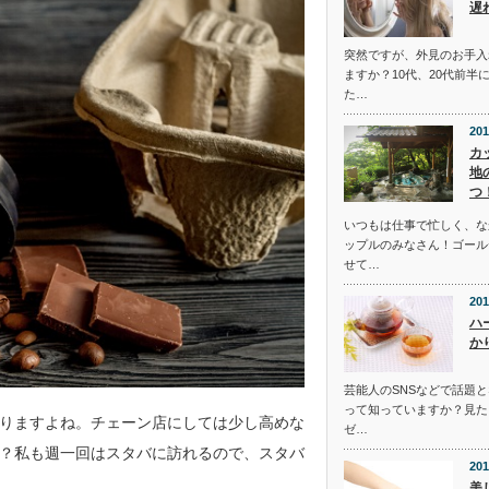
遅
突然ですが、外見のお手入
ますか？10代、20代前半
た…
201
カ
地
つ
いつもは仕事で忙しく、な
ップルのみなさん！ゴール
せて…
201
ハ
か
芸能人のSNSなどで話題
って知っていますか？見た
りますよね。チェーン店にしては少し高めな
ゼ…
？私も週一回はスタバに訪れるので、スタバ
201
美