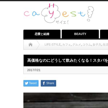
恋愛と結婚
BEAUTY
LIFE-STYLE
,
カフェ
,
グルメ
,
コラム
,
女子力
,
生
高価格なのにどうして飲みたくなる！スタバ
2017/7/21
Tweet
Share