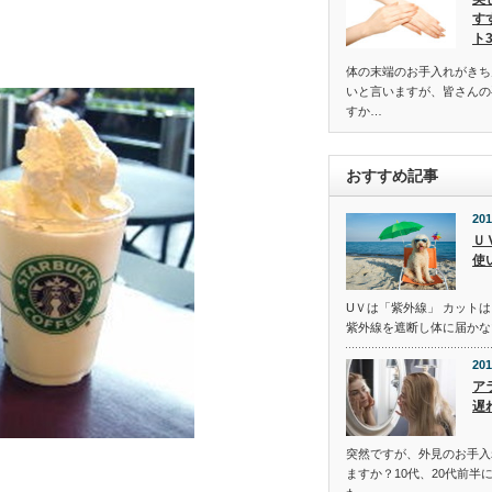
す
ト
体の末端のお手入れがきち
いと言いますが、皆さんの
すか…
おすすめ記事
201
Ｕ
使
UＶは「紫外線」 カットは
紫外線を遮断し体に届かな
201
ア
遅
突然ですが、外見のお手入
ますか？10代、20代前半