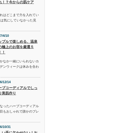
れ！？今からの肌ケア
れはどこまで力を入れてい
には気にしていなかった見
7/4/10
ップルで楽しめる、温泉
の極上のお宿を厳選５
！！
かなか一緒にいられないカ
デンウィークは休みを合わ
6/12/14
ーブコーディアルでしっ
り美肌作り
となったハーブコーディアル
目もおしゃれで誰かのプレ
6/10/31
しい手に欠かせない！お