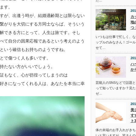
た…
ます。
201
すが、出逢う時が、結婚適齢期とは限らない
カ
地
繋がりを大切にする方同士ならば、そういう
つ
解できる方にとって、人生は旅です。そし
いつもは仕事で忙しく、な
べて自分の因果応報であるという考えのよう
ップルのみなさん！ゴール
せて…
という確信もお持ちのようですね。
とで傷つく人も多いです。
201
ハ
持たない方がいいでしょう。
か
証もなく、心が彷徨ってしまうのは
芸能人のSNSなどで話題
好きになってくれる人は、あなたを本当に幸
って知っていますか？見た
ゼ…
201
美
す
ト
体の末端のお手入れがきち
いと言いますが、皆さんの