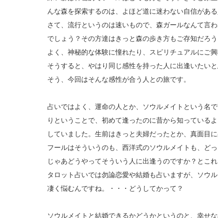
んな森を探索するのは、よほど道に迷わない自信がある
さて、流行というのは速いもので、森ガールなんて言わ
でしょう？その方達はきっと森の歩き方もご存知だろう
よく、神秘的な体験に憧れたり、スピリチュアルにご興
そうすると、やはり同じ感性を持った人に出逢いたいと
そう、今回はそんな感性が合う人との旅です。
占いではよく、運命の人とか、ソウルメイトという名で
りということで、初めて逢ったのに昔から知っているよ
していました。生前はきっと夫婦だったとか、真面目に
フールはそういうのも、西洋式のソウルメイトも、どっ
じゃあどうやってそういう人に出逢うのですか？とこれ
タロット占いでは勿論恋愛や結婚も占いますが、ソウル
凄く悩むんですね。・・・どうしてかって？
ソウルメイトと結婚できるかどうかというのと、幸せな