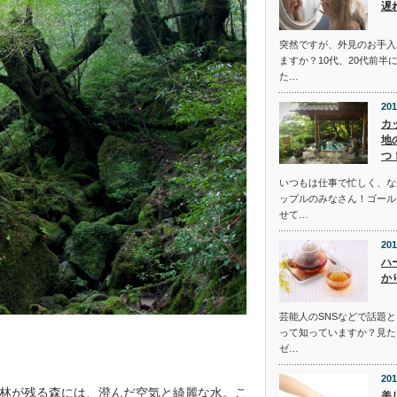
遅
突然ですが、外見のお手入
ますか？10代、20代前半
た…
201
カ
地
つ
いつもは仕事で忙しく、な
ップルのみなさん！ゴール
せて…
201
ハ
か
芸能人のSNSなどで話題
って知っていますか？見た
ゼ…
201
林が残る森には、澄んだ空気と綺麗な水。こ
美