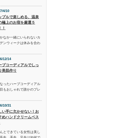
7/4/10
ップルで楽しめる、温泉
の極上のお宿を厳選５
！！
かなか一緒にいられないカ
デンウィークは休みを合わ
6/12/14
ーブコーディアルでしっ
り美肌作り
となったハーブコーディアル
目もおしゃれで誰かのプレ
6/10/31
しい手に欠かせない！お
すめハンドクリームベス
3
んとできている女性は美し
毛先、手先、足先は如何で