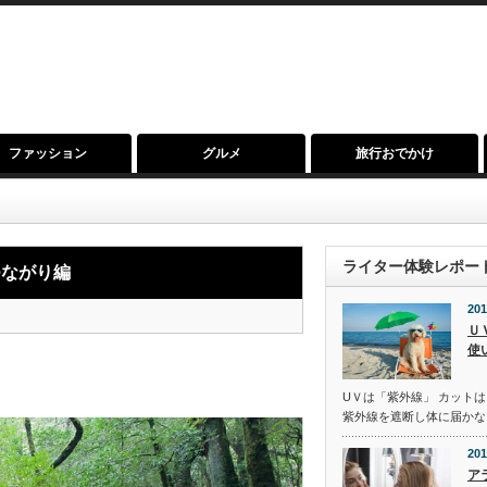
ファッション
グルメ
旅行おでかけ
ースポット
,
リゾート
,
出会い
,
女子力
,
婚活
,
恋愛トラブル
,
恋愛と結婚
,
旅行おでかけ
ライター体験レポー
つながり編
201
Ｕ
使
UＶは「紫外線」 カットは
紫外線を遮断し体に届かな
201
ア