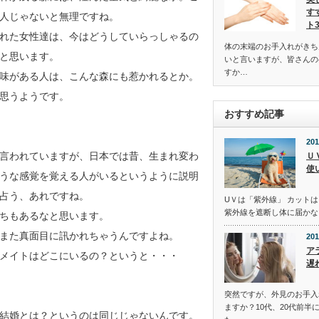
す
人じゃないと無理ですね。
ト
れた女性達は、今はどうしていらっしゃるの
体の末端のお手入れがきち
と思います。
いと言いますが、皆さんの
すか…
味がある人は、こんな森にも惹かれるとか。
思うようです。
おすすめ記事
201
言われていますが、日本では昔、生まれ変わ
Ｕ
使
うな感覚を覚える人がいるというように説明
占う、あれですね。
UＶは「紫外線」 カットは
紫外線を遮断し体に届かな
ちもあるなと思います。
また真面目に訊かれちゃうんですよね。
201
ア
メイトはどこにいるの？というと・・・
遅
突然ですが、外見のお手入
ますか？10代、20代前半
結婚とは？というのは同じじゃないんです。