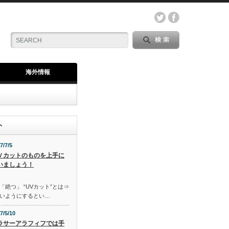
海外情報
,
海外
,
片思い
,
ト
7/7/5
Ｖカットのものを上手に
いましょう！
「絶つ」 “UVカット”とは⇒
いようにするとい…
7/5/10
ラサーアラフィフでは手