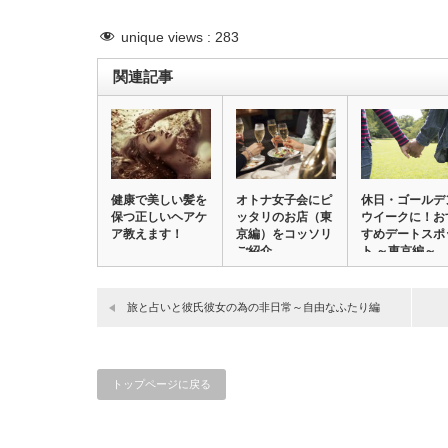
unique views :
283
関連記事
健康で美しい髪を
オトナ女子会にピ
休日・ゴールデ
保つ正しいヘアケ
ッタリのお店（東
ウイークに！お
ア教えます！
京編）をコッソリ
すめデートスポ
ご紹介
ト ～東京編～…
旅と占いと彼氏彼女の為の非日常～自由なふたり編
トップページに戻る