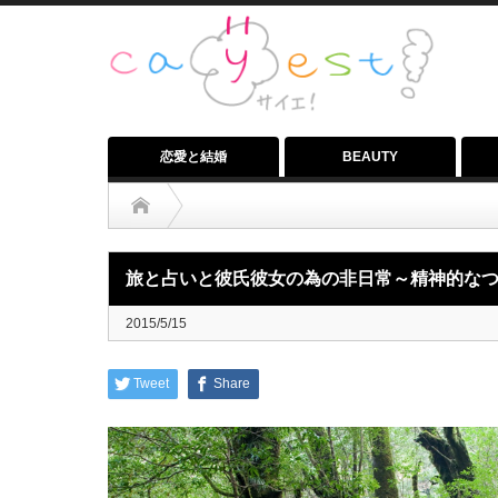
恋愛と結婚
BEAUTY
LIFE-STYLE
,
エンタメ
,
お散歩
,
コラム
,
デートスポット
,
パワ
旅と占いと彼氏彼女の為の非日常～精神的な
生活雑学
旅と占いと彼氏彼女の為の非日常～精神的なつながり編
,
自己啓発
,
趣味
,
遺産
2015/5/15
Tweet
Share