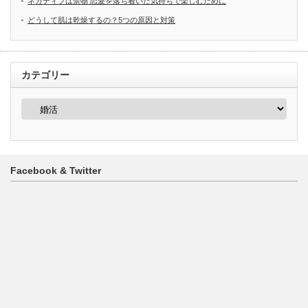
ネガティブは禁物 恋愛を落ち着いた気持ちで楽しむために
どうして肌は乾燥するの？5つの原因と対策
カテゴリー
カ
テ
ゴ
リ
ー
Facebook & Twitter