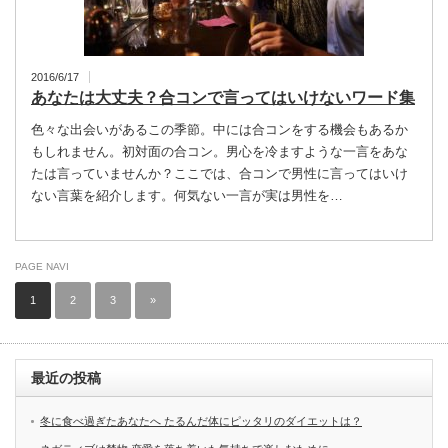
2016/6/17
あなたは大丈夫？合コンで言ってはいけないワード集
色々な出会いがあるこの季節。中には合コンをする機会もあるか
もしれません。初対面の合コン。男心を冷ますような一言をあな
たは言っていませんか？ここでは、合コンで男性に言ってはいけ
ない言葉を紹介します。何気ない一言が実は男性を…
PAGE NAVI
1
2
3
»
最近の投稿
冬に食べ過ぎたあなたへ たるんだ体にピッタリのダイエットは？