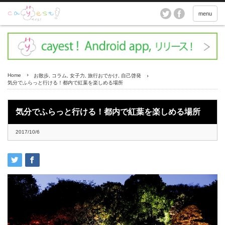
menu
Home
お散歩
,
コラム
,
女子力
,
旅行おでかけ
,
自己啓発
気分でふらっと行ける！都内で紅葉を楽しめる場所
気分でふらっと行ける！都内で紅葉を楽しめる場所
2017/10/6