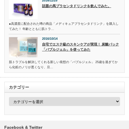
2016/11/25
話題の馬プラセンタドリンクを飲んでみた。
●高濃度に配合された噂の商品「メディキュアプラセンタドリンク」を購入し
てみた！ 年齢とともに肌トラ…
2016/10/14
自宅でエステ級のスキンケアが実現！ 炭酸パック
「バブルジェル」を使ってみた
肌トラブルを解決してくれる新しい発想の「バブルジェル」 25歳を過ぎてか
ら化粧のノリが悪くなり、旦…
カテゴリー
カ
テ
ゴ
リ
ー
Facebook & Twitter