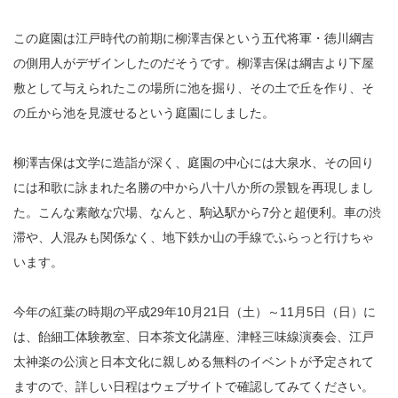
この庭園は江戸時代の前期に柳澤吉保という五代将軍・徳川綱吉
の側用人がデザインしたのだそうです。柳澤吉保は綱吉より下屋
敷として与えられたこの場所に池を掘り、その土で丘を作り、そ
の丘から池を見渡せるという庭園にしました。
柳澤吉保は文学に造詣が深く、庭園の中心には大泉水、その回り
には和歌に詠まれた名勝の中から八十八か所の景観を再現しまし
た。こんな素敵な穴場、なんと、駒込駅から7分と超便利。車の渋
滞や、人混みも関係なく、地下鉄か山の手線でふらっと行けちゃ
います。
今年の紅葉の時期の平成29年10月21日（土）～11月5日（日）に
は、飴細工体験教室、日本茶文化講座、津軽三味線演奏会、江戸
太神楽の公演と日本文化に親しめる無料のイベントが予定されて
ますので、詳しい日程はウェブサイトで確認してみてください。