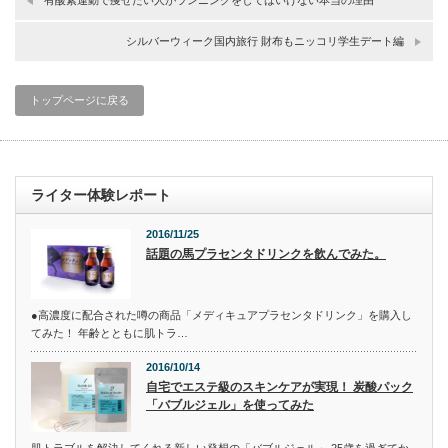
有酸素運動で痩せたい人がランニングをしてはいけない本当の理由
シルバーウィーク国内旅行 財布もニッコリ学生デート編
トップページに戻る
ライター体験レポート
2016/11/25
話題の馬プラセンタドリンクを飲んでみた。
●高濃度に配合された噂の商品「メディキュアプラセンタドリンク」を購入し
てみた！ 年齢とともに肌トラ…
2016/10/14
自宅でエステ級のスキンケアが実現！ 炭酸パック
「バブルジェル」を使ってみた