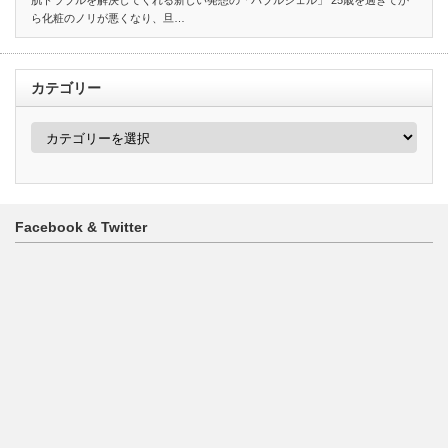
肌トラブルを解決してくれる新しい発想の「バブルジェル」 25歳を過ぎてか
ら化粧のノリが悪くなり、旦…
カテゴリー
カ
テ
ゴ
リ
ー
Facebook & Twitter