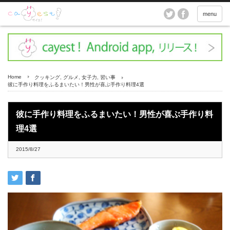
menu
Home
クッキング
,
グルメ
,
女子力
,
習い事
彼に手作り料理をふるまいたい！男性が喜ぶ手作り料理4選
彼に手作り料理をふるまいたい！男性が喜ぶ手作り料
理4選
2015/8/27