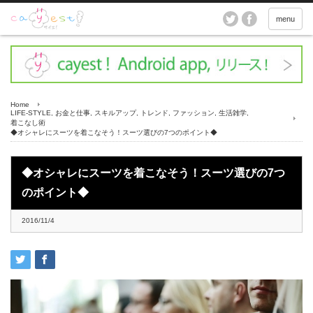
menu
Home
LIFE-STYLE
,
お金と仕事
,
スキルアップ
,
トレンド
,
ファッション
,
生活雑学
,
着こなし術
◆オシャレにスーツを着こなそう！スーツ選びの7つのポイント◆
◆オシャレにスーツを着こなそう！スーツ選びの7つ
のポイント◆
2016/11/4