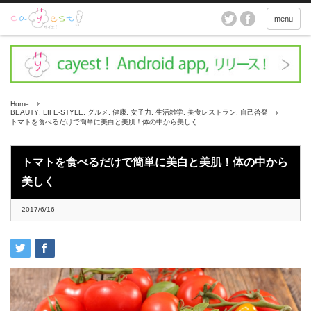
menu
Home
BEAUTY
,
LIFE-STYLE
,
グルメ
,
健康
,
女子力
,
生活雑学
,
美食レストラン
,
自己啓発
トマトを食べるだけで簡単に美白と美肌！体の中から美しく
トマトを食べるだけで簡単に美白と美肌！体の中から
美しく
2017/6/16