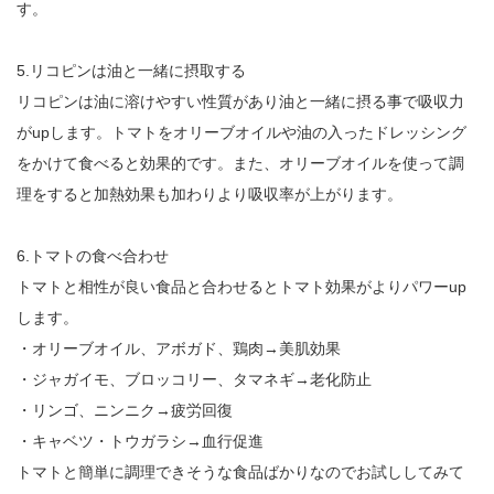
す。
5.リコピンは油と一緒に摂取する
リコピンは油に溶けやすい性質があり油と一緒に摂る事で吸収力
がupします。トマトをオリーブオイルや油の入ったドレッシング
をかけて食べると効果的です。また、オリーブオイルを使って調
理をすると加熱効果も加わりより吸収率が上がります。
6.トマトの食べ合わせ
トマトと相性が良い食品と合わせるとトマト効果がよりパワーup
します。
・オリーブオイル、アボガド、鶏肉→美肌効果
・ジャガイモ、ブロッコリー、タマネギ→老化防止
・リンゴ、ニンニク→疲労回復
・キャベツ・トウガラシ→血行促進
トマトと簡単に調理できそうな食品ばかりなのでお試ししてみて