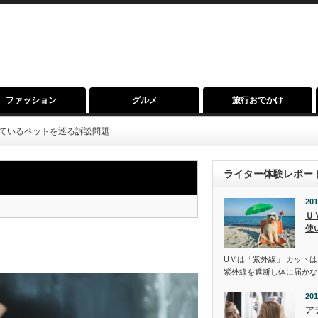
ファッション
グルメ
旅行おでかけ
ているペットを巡る訴訟問題
ライター体験レポー
201
Ｕ
使
UＶは「紫外線」 カットは
紫外線を遮断し体に届かな
201
ア