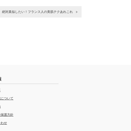
絶対真似したい！フランス人の美肌テクあれこれ
報
要
載について
約
報保護方針
合わせ