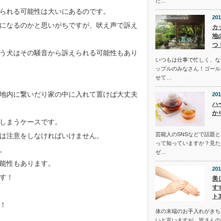
た…
られる可能性は大いにあるのです。
201
になるのかと思いがちですが、吠え声で訴え
カ
地
つ
う犬はその騒音から訴えられる可能性もあり
いつもは仕事で忙しく、な
ップルのみなさん！ゴール
せて…
地内に繋いだり家の中に入れて置けば大丈夫
201
ハ
か
しまうケースです。
芸能人のSNSなどで話題
は注意をしなければいけません。
って知っていますか？見た
。
ゼ…
能性もあります。
201
す！
美
す
ト
！
体の末端のお手入れがきち
いと言いますが、皆さんの