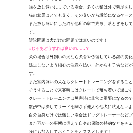
猫を放し飼いにしている場合、多くの猫は外で糞尿をし
猫の糞尿はとても臭く、その臭いから訴訟になるケース
また放し飼いにした猫が他所の家で糞尿、爪とぎをして
す。
訴訟問題は犬だけの問題では無いのです！
○じゃあどうすれば良いの……？
犬の場合は外飼いの犬なら犬舎や係留している鎖の劣化
逃走しないよう細心の注意を払い、外からも子供などが
す。
また室内飼いの犬ならクレートトレーニングをすること
そうすることで来客時にはクレートで落ち着いて過ごす
クレートトレーニングは災害時に非常に重要になるので
散歩中は決してリードを離さず他人や他犬に吠えないよ
自分自身だけでは難しい場合はドッグトレーナーなどプ
また万が一の事態に備えて自身の保険の特約などをチェ
険にも加入しておくことをオススメします！