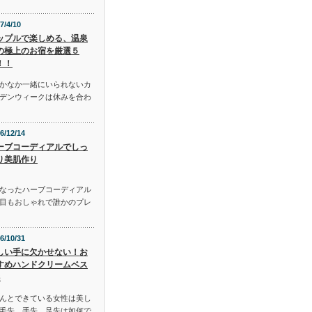
7/4/10
ップルで楽しめる、温泉
の極上のお宿を厳選５
！！
かなか一緒にいられないカ
デンウィークは休みを合わ
6/12/14
ーブコーディアルでしっ
り美肌作り
となったハーブコーディアル
目もおしゃれで誰かのプレ
6/10/31
しい手に欠かせない！お
すめハンドクリームベス
3
んとできている女性は美し
毛先、手先、足先は如何で