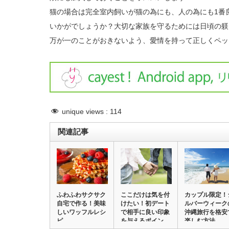
猫の場合は完全室内飼いが猫の為にも、人の為にも1番
いかがでしょうか？大切な家族を守るためには日頃の躾
万が一のことがおきないよう、愛情を持って正しくペッ
unique views :
114
関連記事
ふわふわサクサク
ここだけは気を付
カップル限定！
自宅で作る！美味
けたい！初デート
ルバーウィーク
しいワッフルレシ
で相手に良い印象
沖縄旅行を格安
ピ
を与えるポイン
楽しむ方法