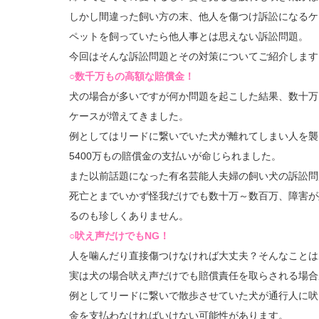
しかし間違った飼い方の末、他人を傷つけ訴訟になるケ
ペットを飼っていたら他人事とは思えない訴訟問題。
今回はそんな訴訟問題とその対策についてご紹介します
○数千万もの高額な賠償金！
犬の場合が多いですが何か問題を起こした結果、数十万
ケースが増えてきました。
例としてはリードに繋いでいた犬が離れてしまい人を襲
5400万もの賠償金の支払いが命じられました。
また以前話題になった有名芸能人夫婦の飼い犬の訴訟問題
死亡とまでいかず怪我だけでも数十万～数百万、障害が
るのも珍しくありません。
○吠え声だけでもNG！
人を噛んだり直接傷つけなければ大丈夫？そんなことは
実は犬の場合吠え声だけでも賠償責任を取らされる場合
例としてリードに繋いで散歩させていた犬が通行人に吠
金を支払わなければいけない可能性があります。