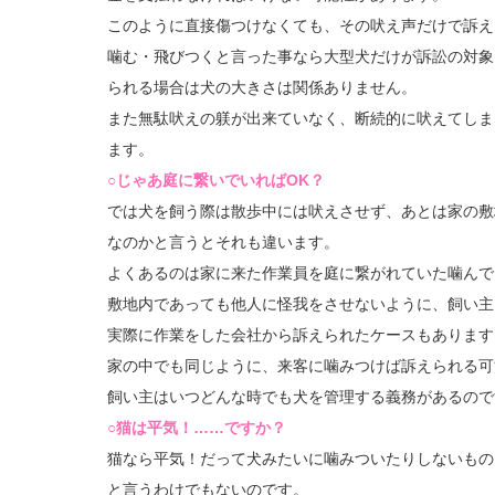
このように直接傷つけなくても、その吠え声だけで訴え
噛む・飛びつくと言った事なら大型犬だけが訴訟の対象
られる場合は犬の大きさは関係ありません。
また無駄吠えの躾が出来ていなく、断続的に吠えてしま
ます。
○じゃあ庭に繋いでいればOK？
では犬を飼う際は散歩中には吠えさせず、あとは家の敷
なのかと言うとそれも違います。
よくあるのは家に来た作業員を庭に繋がれていた噛んで
敷地内であっても他人に怪我をさせないように、飼い主
実際に作業をした会社から訴えられたケースもあります
家の中でも同じように、来客に噛みつけば訴えられる可
飼い主はいつどんな時でも犬を管理する義務があるので
○猫は平気！……ですか？
猫なら平気！だって犬みたいに噛みついたりしないもの
と言うわけでもないのです。