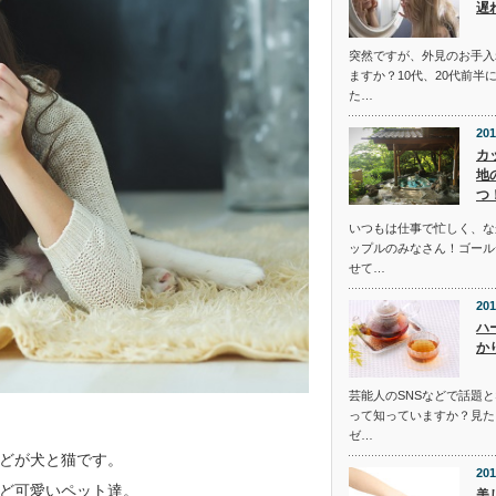
遅
突然ですが、外見のお手入
ますか？10代、20代前半
た…
201
カ
地
つ
いつもは仕事で忙しく、な
ップルのみなさん！ゴール
せて…
201
ハ
か
芸能人のSNSなどで話題
って知っていますか？見た
ゼ…
どが犬と猫です。
201
ど可愛いペット達。
美