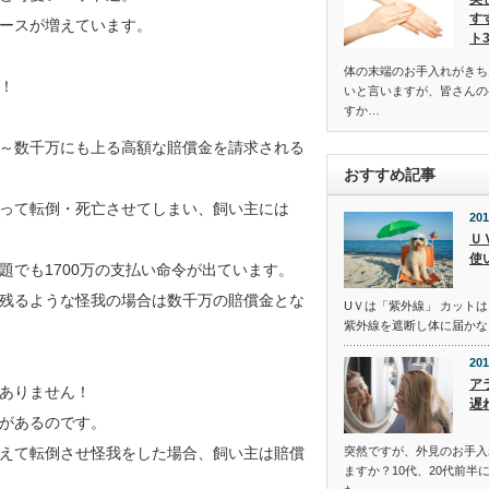
す
ースが増えています。
ト
体の末端のお手入れがきち
！
いと言いますが、皆さんの
すか…
～数千万にも上る高額な賠償金を請求される
おすすめ記事
って転倒・死亡させてしまい、飼い主には
201
Ｕ
使
でも1700万の支払い命令が出ています。
残るような怪我の場合は数千万の賠償金とな
UＶは「紫外線」 カットは
紫外線を遮断し体に届かな
201
ア
ありません！
遅
があるのです。
突然ですが、外見のお手入
えて転倒させ怪我をした場合、飼い主は賠償
ますか？10代、20代前半