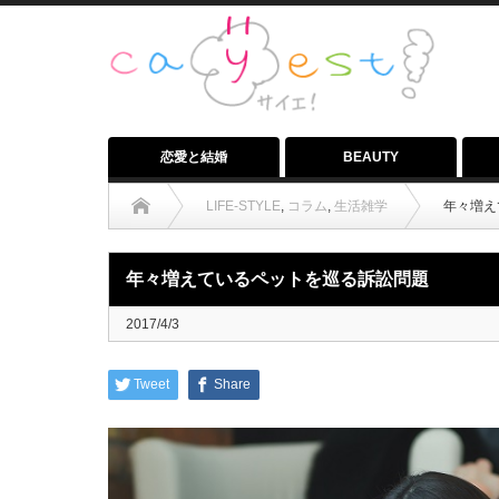
恋愛と結婚
BEAUTY
LIFE-STYLE
,
コラム
,
生活雑学
年々増え
年々増えているペットを巡る訴訟問題
2017/4/3
Tweet
Share