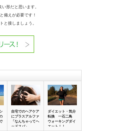
良い形だと思います。
と備えが必要です！
トと接しましょう。
シ
自宅でのヘアケア
ダイエット・気分
の
にプラスアルファ
転換 一石二鳥
で
「なんちゃってヘ
ウォーキングダイ
ッドスパ」
エット！！…