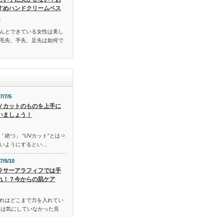
すめハンドクリームベス
3
んとできている女性は美し
毛先、手先、足先は如何で
7/7/5
Ｖカットのものを上手に
いましょう！
「絶つ」 “UVカット”とは⇒
いようにするとい…
7/5/10
ラサーアラフィフでは手
れ！？今からの肌ケア
れはどこまで力を入れてい
には気にしていなかった見