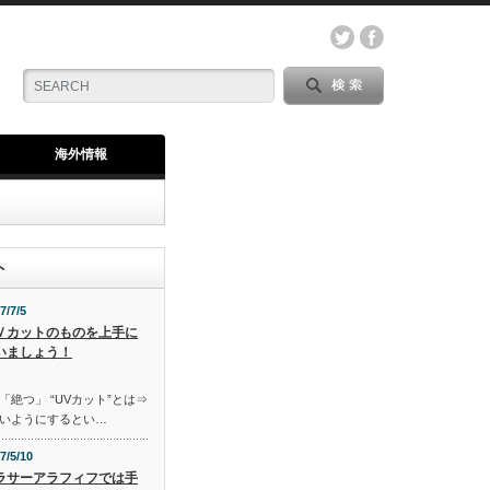
海外情報
ト
7/7/5
Ｖカットのものを上手に
いましょう！
「絶つ」 “UVカット”とは⇒
いようにするとい…
7/5/10
ラサーアラフィフでは手