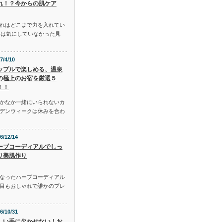
れ！？今からの肌ケア
れはどこまで力を入れてい
には気にしていなかった見
7/4/10
ップルで楽しめる、温泉
の極上のお宿を厳選５
！！
かなか一緒にいられないカ
デンウィークは休みを合わ
6/12/14
ーブコーディアルでしっ
り美肌作り
となったハーブコーディアル
目もおしゃれで誰かのプレ
6/10/31
しい手に欠かせない！お