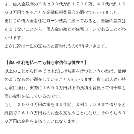
す。借入金残高の平均は３０代が約１７００万、４０代は約１６
００万円であることが金融広報委員会の調べでわかりました。
更にこの借入金を住宅ローン残高に絞ってみると、金額の差異は
あまりないことから、借入金の殆どが住宅ローンであることがわ
かります。
まさに家は一生の宝ものと言われるのが納得いきます。
【高い金利を払っても持ち家信仰は健在？】
以上のことから日本では未だに持ち家を持つといういわば、信仰
のようなものが顕在していることがわかります。多くの人達が持
ち家に憧れ、実際に１６００万円以上の負積を背負って何十年も
高い金利を払っているのです。
もし、２０００万円の家を３５年間、金利１．５９％で借りると
総額で２６１０万円ものお金を支払うことになり、そのうち６０
０万円は金利を支払うことになります。