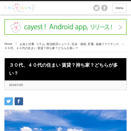
menu
Home
お金と仕事
,
コラム
,
政治経済ニュース
,
社会・政経
,
貯蓄
,
金融ファイナンス
３０代、４０代の住まい 賃貸？持ち家？どちらが多い？
３０代、４０代の住まい 賃貸？持ち家？どちらが多
い？
2016/7/25