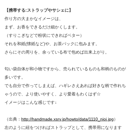
【携帯する:ストラップやサシェに】
作り方の大まかなイメージは、
まず、お香をできるだけ細かくします。
（すりこぎなどで粉状にできればベター）
それを和紙(懐紙など)や、お茶パックに包みます。
さらにその周りを、余っている布で包めば出来上がり。
匂い袋自体が和小物ですから、売られているものも和柄のものが
多いです。
でも自分で作ってしまえば、ハギレさえあれば好きな柄で作れち
ゃうので、より使いやすく、より愛着もわくはず☆
イメージはこんな感じです↓
（出典：
http://handmade.xsrv.jp/howto/data/1110_nioi.jpg
）
左のように紐をつければストラップとして、携帯用になります