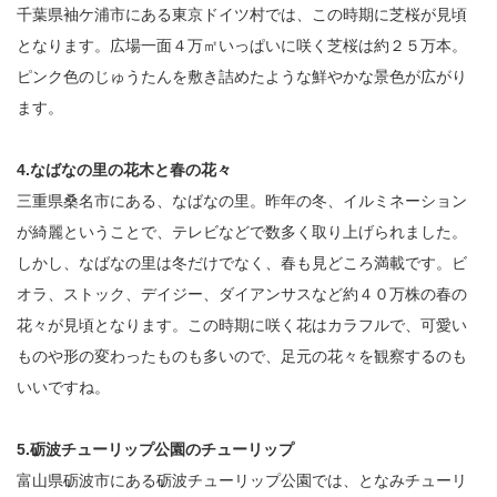
千葉県袖ケ浦市にある東京ドイツ村では、この時期に芝桜が見頃
となります。広場一面４万㎡いっぱいに咲く芝桜は約２５万本。
ピンク色のじゅうたんを敷き詰めたような鮮やかな景色が広がり
ます。
4.なばなの里の花木と春の花々
三重県桑名市にある、なばなの里。昨年の冬、イルミネーション
が綺麗ということで、テレビなどで数多く取り上げられました。
しかし、なばなの里は冬だけでなく、春も見どころ満載です。ビ
オラ、ストック、デイジー、ダイアンサスなど約４０万株の春の
花々が見頃となります。この時期に咲く花はカラフルで、可愛い
ものや形の変わったものも多いので、足元の花々を観察するのも
いいですね。
5.砺波チューリップ公園のチューリップ
富山県砺波市にある砺波チューリップ公園では、となみチューリ