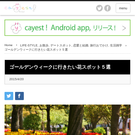
menu
Home
LIFE-STYLE
,
お散歩
,
デートスポット
,
恋愛と結婚
,
旅行おでかけ
,
生活雑学
ゴールデンウィークに行きたい花スポット５選
ゴールデンウィークに行きたい花スポット５選
2015/4/20