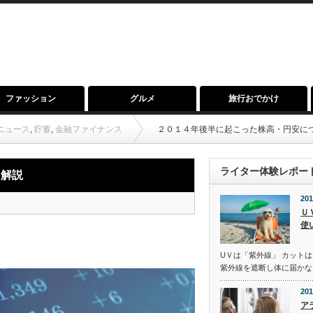
ファッション
グルメ
旅行おでかけ
ニュース
,
貯蓄
,
金融ファイナンス
２０１４年後半に起こった株高・円安に
ライター体験レポー
て解説
201
Ｕ
使
UＶは「紫外線」 カットは
紫外線を遮断し体に届かな
201
ア