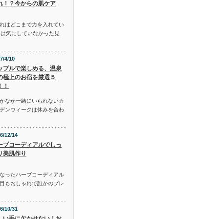
れ！？今からの肌ケア
れはどこまで力を入れてい
には気にしていなかった見
7/4/10
ップルで楽しめる、温泉
の極上のお宿を厳選５
！！
かなか一緒にいられないカ
デンウィークは休みを合わ
6/12/14
ーブコーディアルでしっ
り美肌作り
となったハーブコーディアル
目もおしゃれで誰かのプレ
6/10/31
しい手に欠かせない！お