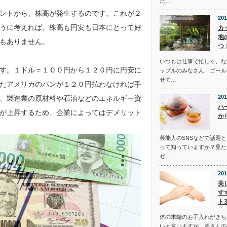
た…
ントから、株高が発生するのです。これが２
201
うに考えれば、株高も円安も日本にとって好
カ
地
もありません。
つ
いつもは仕事で忙しく、な
す。１ドル＝１００円から１２０円に円安に
ップルのみなさん！ゴール
せて…
たアメリカのパンが１２０円払わなければ手
201
、製造業の原材料や石油などのエネルギー資
ハ
が上昇するため、企業によってはデメリット
か
芸能人のSNSなどで話題
って知っていますか？見た
ゼ…
201
美
す
ト
体の末端のお手入れがきち
いと言いますが、皆さんの