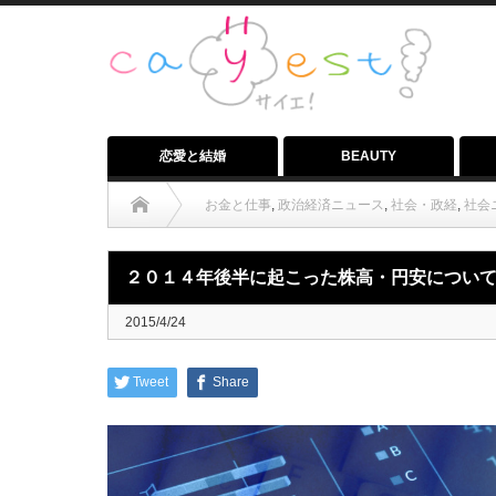
恋愛と結婚
BEAUTY
お金と仕事
,
政治経済ニュース
,
社会・政経
,
社会
２０１４年後半に起こった株高・円安につい
2015/4/24
Tweet
Share