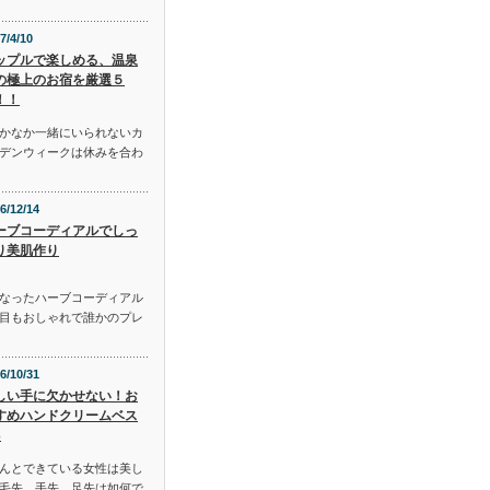
7/4/10
ップルで楽しめる、温泉
の極上のお宿を厳選５
！！
かなか一緒にいられないカ
デンウィークは休みを合わ
6/12/14
ーブコーディアルでしっ
り美肌作り
となったハーブコーディアル
目もおしゃれで誰かのプレ
6/10/31
しい手に欠かせない！お
すめハンドクリームベス
3
んとできている女性は美し
毛先、手先、足先は如何で