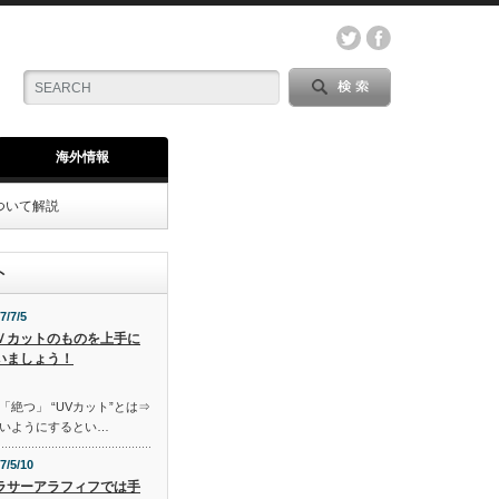
海外情報
ついて解説
ト
7/7/5
Ｖカットのものを上手に
いましょう！
「絶つ」 “UVカット”とは⇒
いようにするとい…
7/5/10
ラサーアラフィフでは手