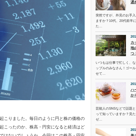
遅
突然ですが、外見のお手入
ますか？10代、20代前半
た…
201
カ
地
つ
いつもは仕事で忙しく、な
ップルのみなさん！ゴール
せて…
201
ハ
か
芸能人のSNSなどで話題
って知っていますか？見た
起こりました。毎日のように円と株の価格の
ゼ…
起こったのか、株高・円安になると経済はど
201
ではないでしょうか。今回はこの株高・円安
美