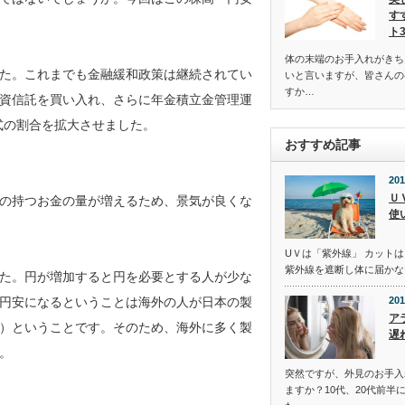
す
ト
体の末端のお手入れがきち
た。これまでも金融緩和政策は継続されてい
いと言いますが、皆さんの
すか…
資信託を買い入れ、さらに年金積立金管理運
式の割合を拡大させました。
おすすめ記事
201
Ｕ
の持つお金の量が増えるため、景気が良くな
使
UＶは「紫外線」 カットは
紫外線を遮断し体に届かな
た。円が増加すると円を必要とする人が少な
円安になるということは海外の人が日本の製
201
ア
）ということです。そのため、海外に多く製
遅
。
突然ですが、外見のお手入
ますか？10代、20代前半