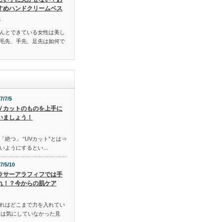
すめハンドクリームベス
3
んとできている女性は美し
毛先、手先、足先は如何で
7/7/5
Ｖカットのものを上手に
いましょう！
「絶つ」 “UVカット”とは⇒
いようにするとい…
7/5/10
ラサーアラフィフでは手
れ！？今からの肌ケア
れはどこまで力を入れてい
には気にしていなかった見