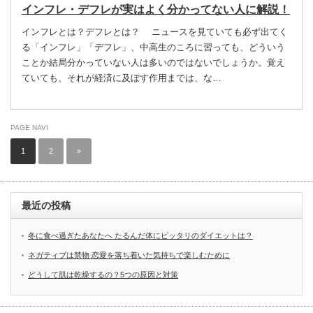
インフレ・デフレが実はよく分かってない人に解説！
インフレとは？デフレとは？ ニュースを見ていても必ず出てく
る「インフレ」「デフレ」、中高生のころに習っても、どういう
ことか結局分かっていない人は多いのではないでしょうか。覚え
ていても、それが経済に及ぼす作用までは、な…
PAGE NAVI
1
2
»
最近の投稿
冬に食べ過ぎたあなたへ たるんだ体にピッタリのダイエットは？
ネガティブは禁物 恋愛を落ち着いた気持ちで楽しむために
どうして肌は乾燥するの？5つの原因と対策