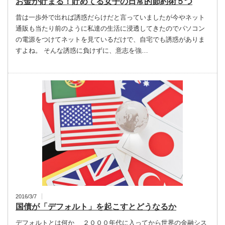
お金が貯まる！貯めてる女子の日常的節約術５つ
昔は一歩外で出れば誘惑だらけだと言っていましたが今やネット
通販も当たり前のように私達の生活に浸透してきたのでパソコン
の電源をつけてネットを見ているだけで、自宅でも誘惑がありま
すよね。 そんな誘惑に負けずに、意志を強…
2016/3/7
国債が「デフォルト」を起こすとどうなるか
デフォルトとは何か ２０００年代に入ってから世界の金融シス