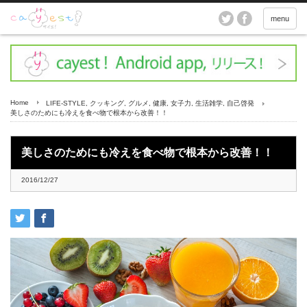
menu
Home
LIFE-STYLE
,
クッキング
,
グルメ
,
健康
,
女子力
,
生活雑学
,
自己啓発
美しさのためにも冷えを食べ物で根本から改善！！
美しさのためにも冷えを食べ物で根本から改善！！
2016/12/27