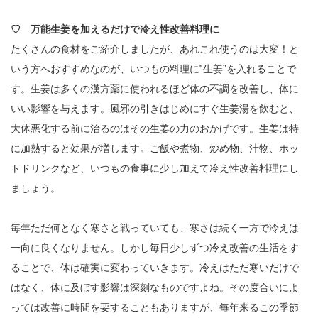
♡ 万能生姜を加えるだけで冷え性改善料理に
たくさんの食材をご紹介しましたが、あれこれ使うのは大変！と
いう方へおすすめなのが、いつもの料理に‟生姜”を入れることで
す。生姜は多くの漢方薬に使われるほど体の不調を改善し、体に
いい影響を与えます。風邪の引きはじめにすぐ生姜湯を飲むと、
大体悪化する前に治るのはその生姜の力のおかげです。生姜は特
に加熱すると効果が増します。ご飯や煮物、炒め物、汁物、ホッ
トドリンクなど、いつもの食事に少し加えて冷え性改善料理にし
ましょう。
毎年ただ何となく寒さと戦っていても、寒さは続く一方で冷えは
一向に良くなりません。しかし毎日少しずつ冷え改善の生活をす
ることで、体は確実に変わっていきます。冷えはただ寒いだけで
はなく、体に及ぼす影響は深刻なものですよね。その度合いによ
っては改善に時間を要することもありますが、毎年来るこの季節