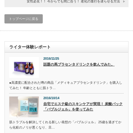
女性必見！！ 今からでも間に合う！ 老化の進行を遅らせる方法
トップページに戻る
ライター体験レポート
2016/11/25
話題の馬プラセンタドリンクを飲んでみた。
●高濃度に配合された噂の商品「メディキュアプラセンタドリンク」を購入し
てみた！ 年齢とともに肌トラ…
2016/10/14
自宅でエステ級のスキンケアが実現！ 炭酸パック
「バブルジェル」を使ってみた
肌トラブルを解決してくれる新しい発想の「バブルジェル」 25歳を過ぎてか
ら化粧のノリが悪くなり、旦…