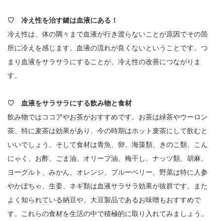
♡ 冷え性を治す鍵は血液にある！
冷え性は、体の隅々まで血液が行き渡らないことが原因でその箇
所に冷えを感じます。血液の流れが良くないということです。つ
まり血液をサラサラにすることが、冷え性の改善につながりま
す。
♡ 血液をサラサラにする飲み物と食材
飲み物ではココアやお茶がおすすめです。お茶は緑茶やウーロン
茶、特に麦茶は効果があり、今の時期はホット麦茶にして飲むと
いいでしょう。そして食材は青魚、卵、海藻類、きのこ類、こん
にゃく、お酢、ごま油、オリーブ油、梅干し、ナッツ類、胡麻、
ヨーグルト、みかん、オレンジ、ブルーベリー。野菜は特に人参
やかぼちゃ、生姜、ネギ類は血液サラサラ効果が抜群です。また
よく知られている納豆や、大豆製品であるお味噌もおすすめで
す。これらの食材を生活の中で積極的に取り入れてみましょう。