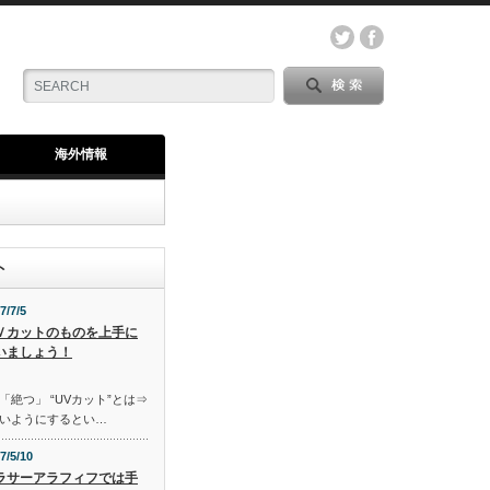
海外情報
ト
7/7/5
Ｖカットのものを上手に
いましょう！
「絶つ」 “UVカット”とは⇒
いようにするとい…
7/5/10
ラサーアラフィフでは手