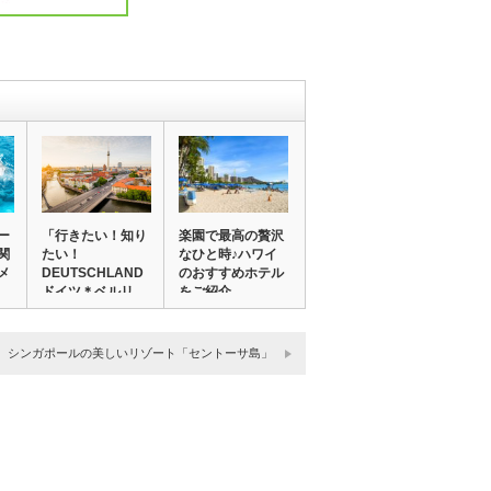
ー
「行きたい！知り
楽園で最高の贅沢
関
たい！
なひと時♪ハワイ
メ
DEUTSCHLAND！
のおすすめホテル
ドイツ＊ベルリ
をご紹介
ン…
シンガポールの美しいリゾート「セントーサ島」