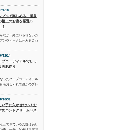
7/4/10
ップルで楽しめる、温泉
の極上のお宿を厳選５
！！
かなか一緒にいられないカ
デンウィークは休みを合わ
6/12/14
ーブコーディアルでしっ
り美肌作り
となったハーブコーディアル
目もおしゃれで誰かのプレ
6/10/31
しい手に欠かせない！お
すめハンドクリームベス
3
んとできている女性は美し
毛先、手先、足先は如何で