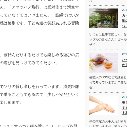
た…
ん。「アマツバメ飛行」は反対側まで滑空す
201
っていなくてはいけません。一筋縄ではいか
カ
地
感は格別です。子ども達の笑顔あふれる冒険
つ
いつもは仕事で忙しく、な
ップルのみなさん！ゴール
せて…
、寝転んだりするだけでも楽しめる遊びの広
201
ハ
の遊びを見つけてみてください。
か
芸能人のSNSなどで話題
って知っていますか？見た
でソリの貸し出しを行っています。滑走距離
ゼ…
子で乗ることもできるので、少し不安だという
201
楽しめます。
美
す
ト
体の末端のお手入れがきち
ユラユラするつり橋を渡ったり、ロープを登
いと言いますが、皆さんの