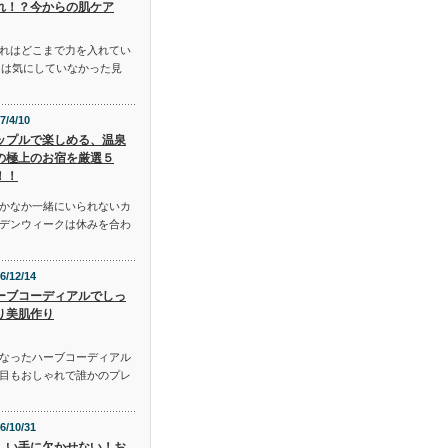
れ！？今からの肌ケア
れはどこまで力を入れてい
には気にしていなかった見
7/4/10
ップルで楽しめる、温泉
の極上のお宿を厳選５
！！
かなか一緒にいられないカ
デンウィークは休みを合わ
6/12/14
ーブコーディアルでしっ
り美肌作り
となったハーブコーディアル
目もおしゃれで誰かのプレ
6/10/31
しい手に欠かせない！お