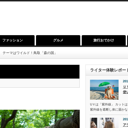
ファッション
グルメ
旅行おでかけ
テーマはワイルド！鳥取「森の国」
ライター体験レポー
201
Ｕ
使
UＶは「紫外線」 カットは
紫外線を遮断し体に届かな
201
ア