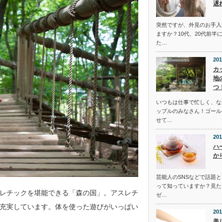
遅
突然ですが、外見のお手入
ますか？10代、20代前半
た…
201
カ
地
つ
いつもは仕事で忙しく、な
ップルのみなさん！ゴール
せて…
201
ハ
か
芸能人のSNSなどで話題
って知っていますか？見た
レチックを堪能できる「森の国」。アスレチ
ゼ…
充実しています。体を使った遊びがいっぱい
201
美