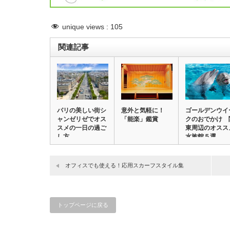
unique views :
105
関連記事
パリの美しい街シ
意外と気軽に！
ゴールデンウイ
ャンゼリゼでオス
「能楽」鑑賞
クのおでかけ 
スメの一日の過ご
東周辺のオスス
し方
水族館５選
オフィスでも使える！応用スカーフスタイル集
トップページに戻る