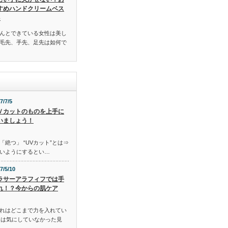
すめハンドクリームベス
3
んとできている女性は美し
毛先、手先、足先は如何で
7/7/5
Ｖカットのものを上手に
いましょう！
「絶つ」 “UVカット”とは⇒
いようにするとい…
7/5/10
ラサーアラフィフでは手
れ！？今からの肌ケア
れはどこまで力を入れてい
には気にしていなかった見