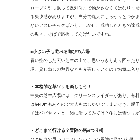
ロープを引っ張って反対側まで動かさなくてはなりませ
る爽快感がありますが、自分で丸太にしっかりとつかま
ないアスレチックばかり。しかし、成功したときの達成
の数々、そばで応援してあげたいですね。
■小さい子も遊べる遊びの広場
青い空のした広い芝生の上で、思いっきり走り回ったり
場。貸し出しの遊具なども充実しているのでお気に入り
・本格的な草ソリを楽しもう！
中央の芝生広場には、グリーンスライダーがあり、有料
は約40mもあるので大人もはしゃいでしまいそう。親
子はパパやママと一緒に滑ってみては？冬には雪ソリが
・どこまで行ける？冒険の塔&つり橋
ひと続きの長いコースになっている冒険の塔&つり橋。