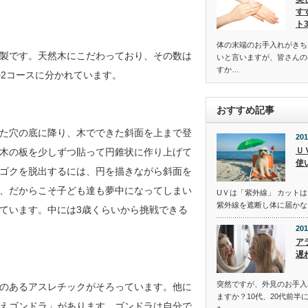
す
ト
体の末端のお手入れがきち
製です。天然木にこだわっており、その数は
いと言いますが、皆さんの
すか…
の2コースに分かれています。
おすすめ記事
た穴の底に降り、木でできた斜面を上まで登
201
Ｕ
木の板を少しずつ貼って円錐状に作り上げて
使
ゴクを脱出するには、円を描きながら斜面を
、だからこそ子ども達も夢中になってしまい
UＶは「紫外線」 カットは
紫外線を遮断し体に届かな
ています。中には3歳くらいから挑戦できる
201
ア
遅
突然ですが、外見のお手入
のあるアスレチックがそろっています。他に
ますか？10代、20代前半
えゴンドラ」があります。ゴンドラは自分で