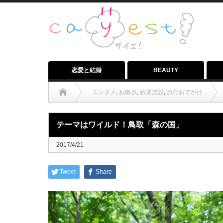
恋愛と結婚
BEAUTY
エンタメ
,
お散歩
,
娯楽施設
,
旅行おでかけ
テーマはワイルド！鳥取「森の国」
2017/4/21
Tweet
Share