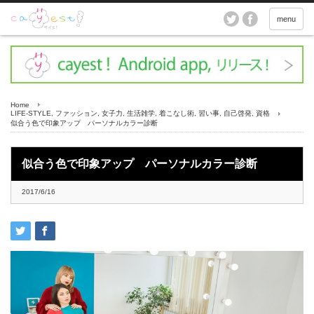
menu
Home
LIFE-STYLE
,
ファッション
,
女子力
,
生活雑学
,
着こなし術
,
習い事
,
自己啓発
,
資格
似合う色で印象アップ パーソナルカラー診断
似合う色で印象アップ パーソナルカラー診断
2017/6/16