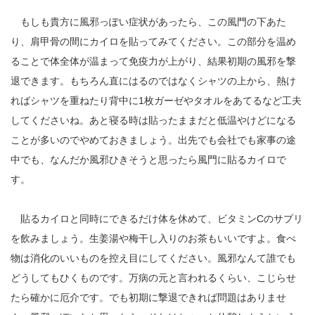
もしも貴方に風邪っぽい症状があったら、この風門の下あた
り、肩甲骨の間にカイロを貼ってみてください。この部分を温め
ることで体全体が温まって免疫力が上がり、結果初期の風邪を撃
退できます。もちろん直にはるのではなくシャツの上から、熱け
ればシャツを重ねたり背中に1枚ガーゼやタオルをあてるなど工夫
してくださいね。あと寝る時は貼ったままだと低温やけどになる
ことが多いのでやめておきましょう。出先でも会社でも家事の途
中でも、なんだか風邪ひきそうと思ったら風門に貼るカイロで
す。
貼るカイロと同時にできるだけ体を休めて、ビタミンCのサプリ
を飲みましょう。生姜湯や梅干し入りのお茶もいいですよ。食べ
物は消化のいいものを控え目にしてください。風邪なんて誰でも
どうしてもひくものです。万病の元と言われるくらい、こじらせ
たら確かに厄介です。でも初期に撃退できれば問題はありませ