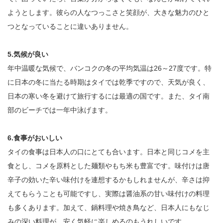
ようとします。彼らの人なつっこさと笑顔が、大きな魅力のひと
つとなっていることに違いありません。
5.気候が良い
年中温暖な気候で、バンコクの冬の平均気温は26～27度です。特
に日本の冬に当たる時期はタイでは乾季ですので、天気が良く、
日本の寒い冬を避けて旅行するには最適の国です。また、タイ南
部のビーチでは一年中泳げます。
6.食事がおいしい
タイの食事は日本人の口にとても合います。日本と同じコメを主
食とし、コメを原料とした麺類やもち米も豊富です。味付けは唐
辛子の効いた辛い味付けを連想するかもしれませんが、辛さは抑
えてもらうことも可能ですし、実際は醤油系の甘い味付けの料理
も多くあります。加えて、鍋料理や焼き鳥など、日本人にもなじ
みの深い料理が、安く気軽に楽しめるのもうれしいです。