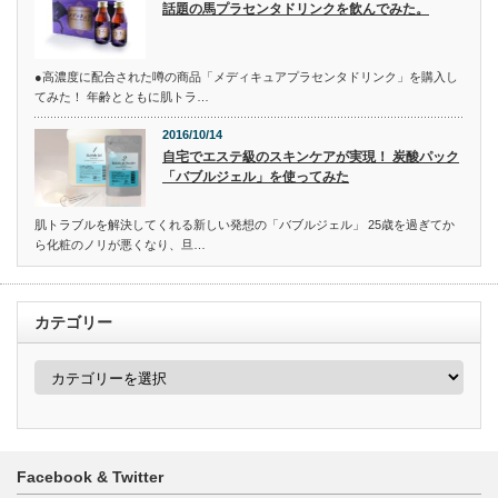
話題の馬プラセンタドリンクを飲んでみた。
●高濃度に配合された噂の商品「メディキュアプラセンタドリンク」を購入し
てみた！ 年齢とともに肌トラ…
2016/10/14
自宅でエステ級のスキンケアが実現！ 炭酸パック
「バブルジェル」を使ってみた
肌トラブルを解決してくれる新しい発想の「バブルジェル」 25歳を過ぎてか
ら化粧のノリが悪くなり、旦…
カテゴリー
カ
テ
ゴ
リ
ー
Facebook & Twitter