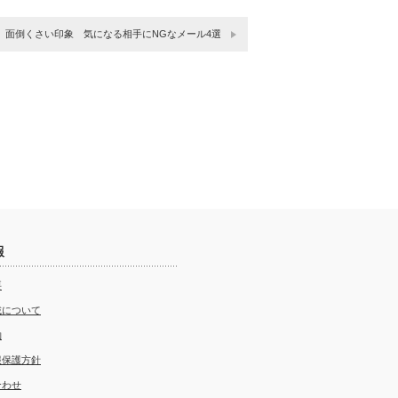
面倒くさい印象 気になる相手にNGなメール4選
報
要
載について
約
報保護方針
合わせ