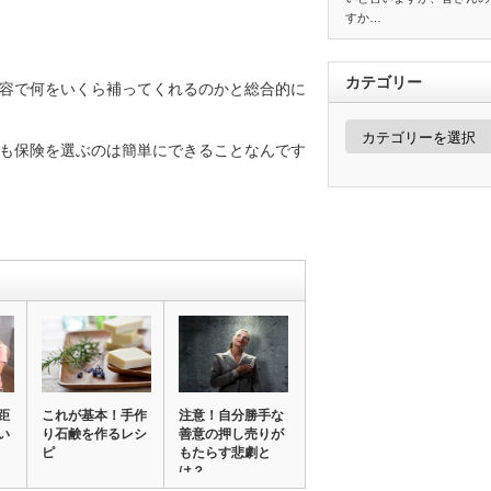
すか…
カテゴリー
容で何をいくら補ってくれるのかと総合的に
カ
テ
も保険を選ぶのは簡単にできることなんです
ゴ
リ
ー
距
これが基本！手作
注意！自分勝手な
い
り石鹸を作るレシ
善意の押し売りが
ピ
もたらす悲劇と
は？