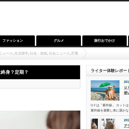
ファッション
グルメ
旅行おでかけ
ニュース
,
生活雑学
,
社会・政経
,
社会ニュース
,
貯蓄
ライター体験レポー
は終身？定期？
201
Ｕ
使
UＶは「紫外線」 カットは
紫外線を遮断し体に届かな
201
ア