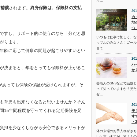
た…
い補償
されます。
終身保険は、保険料の支払
201
カ
地
。
つ
ですし、サポート的に使うのなら十分だと思
いつもは仕事で忙しく、な
がります。
ップルのみなさん！ゴール
せて…
年齢に応じて健康の問題が起こりやすいとい
201
ハ
が決まると、年をとっても保険料が上がるこ
か
芸能人のSNSなどで話題
があっても保険の保証が受けられますが、そ
って知っていますか？見た
ゼ…
も育児も出来なくなると思いませんか？そん
201
間15年間程度を守ってくれる定期保険を足
美
す
ト
負担を少なくしながら安心できるメリットが
体の末端のお手入れがきち
いと言いますが、皆さんの