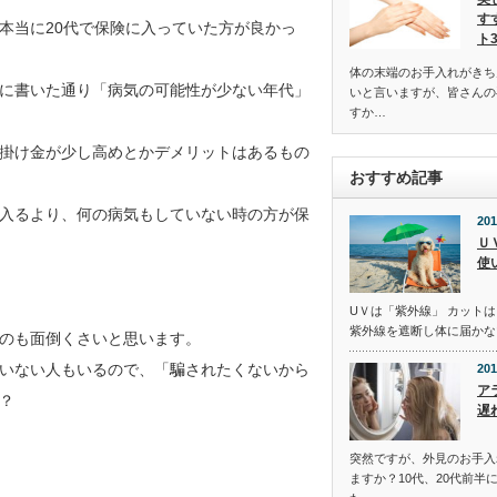
す
本当に20代で保険に入っていた方が良かっ
ト
体の末端のお手入れがきち
に書いた通り「病気の可能性が少ない年代」
いと言いますが、皆さんの
すか…
掛け金が少し高めとかデメリットはあるもの
おすすめ記事
入るより、何の病気もしていない時の方が保
201
Ｕ
使
UＶは「紫外線」 カットは
紫外線を遮断し体に届かな
のも面倒くさいと思います。
いない人もいるので、「騙されたくないから
201
ア
？
遅
突然ですが、外見のお手入
ますか？10代、20代前半