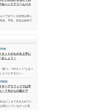
すめハンドクリームベス
3
んとできている女性は美し
毛先、手先、足先は如何で
7/7/5
Ｖカットのものを上手に
いましょう！
「絶つ」 “UVカット”とは⇒
いようにするとい…
7/5/10
ラサーアラフィフでは手
れ！？今からの肌ケア
れはどこまで力を入れてい
には気にしていなかった見