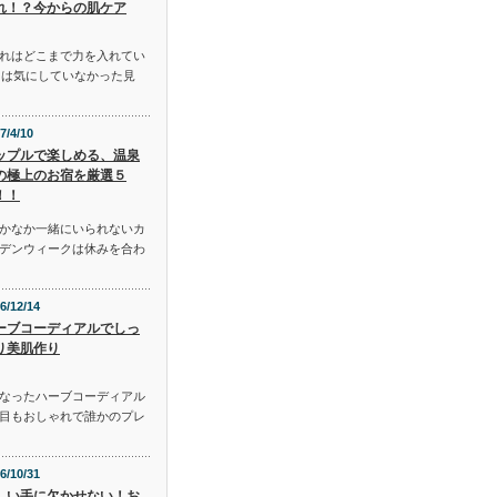
れ！？今からの肌ケア
れはどこまで力を入れてい
には気にしていなかった見
7/4/10
ップルで楽しめる、温泉
の極上のお宿を厳選５
！！
かなか一緒にいられないカ
デンウィークは休みを合わ
6/12/14
ーブコーディアルでしっ
り美肌作り
となったハーブコーディアル
目もおしゃれで誰かのプレ
6/10/31
しい手に欠かせない！お