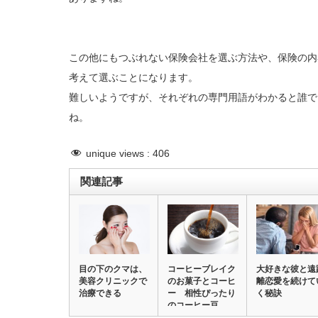
この他にもつぶれない保険会社を選ぶ方法や、保険の内
考えて選ぶことになります。
難しいようですが、それぞれの専門用語がわかると誰で
ね。
unique views :
406
関連記事
目の下のクマは、
コーヒーブレイク
大好きな彼と遠
美容クリニックで
のお菓子とコーヒ
離恋愛を続けて
治療できる
ー 相性ぴったり
く秘訣
のコーヒー豆…