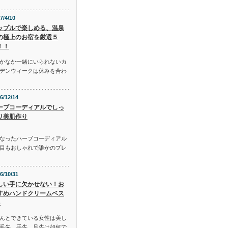
7/4/10
ップルで楽しめる、温泉
の極上のお宿を厳選５
！！
かなか一緒にいられないカ
デンウィークは休みを合わ
6/12/14
ーブコーディアルでしっ
り美肌作り
となったハーブコーディアル
目もおしゃれで誰かのプレ
6/10/31
しい手に欠かせない！お
すめハンドクリームベス
3
んとできている女性は美し
毛先、手先、足先は如何で