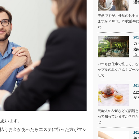
遅
突然ですが、外見のお手入
ますか？10代、20代前半
た…
201
カ
地
つ
いつもは仕事で忙しく、な
ップルのみなさん！ゴール
せて…
201
ハ
か
芸能人のSNSなどで話題
って知っていますか？見た
と思います。
ゼ…
払うお金があったらエステに行った方がマシ
201
美