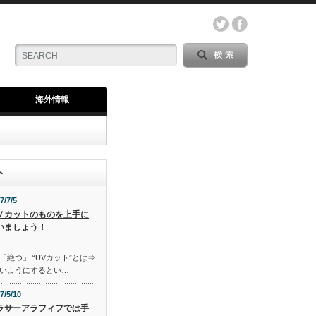
海外情報
ト
7/7/5
Ｖカットのものを上手に
いましょう！
「絶つ」 “UVカット”とは⇒
いようにするとい…
7/5/10
ラサーアラフィフでは手