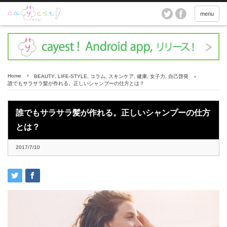
menu
Home
BEAUTY
,
LIFE-STYLE
,
コラム
,
スキンケア
,
健康
,
女子力
,
自己啓発
誰でもサラサラ髪が作れる。正しいシャンプーの仕方とは？
誰でもサラサラ髪が作れる。正しいシャンプーの仕方
とは？
2017/7/10