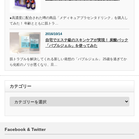
●高濃度に配合された噂の商品「メディキュアプラセンタドリンク」を購入し
てみた！ 年齢とともに肌トラ…
2016/10/14
自宅でエステ級のスキンケアが実現！ 炭酸パック
「バブルジェル」を使ってみた
肌トラブルを解決してくれる新しい発想の「バブルジェル」 25歳を過ぎてか
ら化粧のノリが悪くなり、旦…
カテゴリー
カ
テ
ゴ
リ
ー
Facebook & Twitter