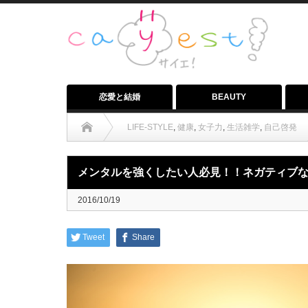
恋愛と結婚
BEAUTY
LIFE-STYLE
,
健康
,
女子力
,
生活雑学
,
自己啓発
メンタルを強くしたい人必見！！ネガティブ
2016/10/19
Tweet
Share