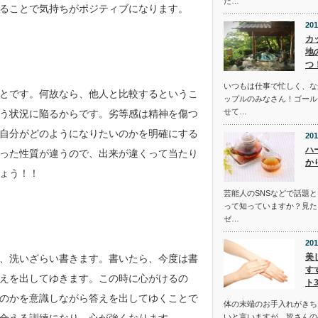
た…
ることで気持ちがポジティブになります。
201
カ
地
つ
いつもは仕事で忙しく、な
とです。何故なら、他人と比較するというこ
ップルのみなさん！ゴール
せて…
う状況に陥るからです。劣等感は精神を傷つ
自分がどのようになりたいのかを明確にする
201
ハ
った性質が違うので、出来が違くって当たり
か
ょう！！
芸能人のSNSなどで話題
って知っていますか？見た
ゼ…
201
美
、洗いざらい書きます。書いたら、今度は書
す
えを出してゆきます。この時に心がけるの
ト
のかを意識しながら答えを出してゆくことで
体の末端のお手入れがきち
いと言いますが、皆さんの