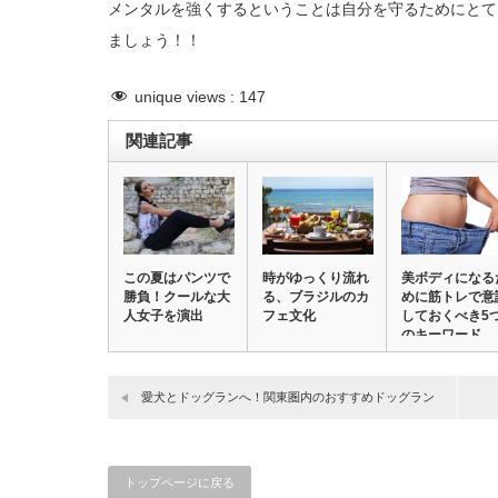
メンタルを強くするということは自分を守るためにとて
ましょう！！
unique views :
147
関連記事
この夏はパンツで
時がゆっくり流れ
美ボディになる
勝負！クールな大
る、ブラジルのカ
めに筋トレで意
人女子を演出
フェ文化
しておくべき5
のキーワード
愛犬とドッグランへ！関東圏内のおすすめドッグラン
トップページに戻る