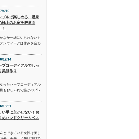
7/4/10
ップルで楽しめる、温泉
の極上のお宿を厳選５
！！
かなか一緒にいられないカ
デンウィークは休みを合わ
6/12/14
ーブコーディアルでしっ
り美肌作り
となったハーブコーディアル
目もおしゃれで誰かのプレ
6/10/31
しい手に欠かせない！お
すめハンドクリームベス
3
んとできている女性は美し
毛先、手先、足先は如何で