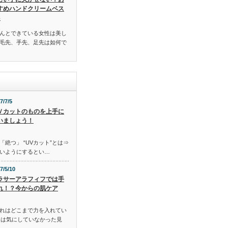
すめハンドクリームベス
3
んとできている女性は美し
毛先、手先、足先は如何で
7/7/5
Ｖカットのものを上手に
いましょう！
「絶つ」 “UVカット”とは⇒
いようにするとい…
7/5/10
ラサーアラフィフでは手
れ！？今からの肌ケア
れはどこまで力を入れてい
には気にしていなかった見