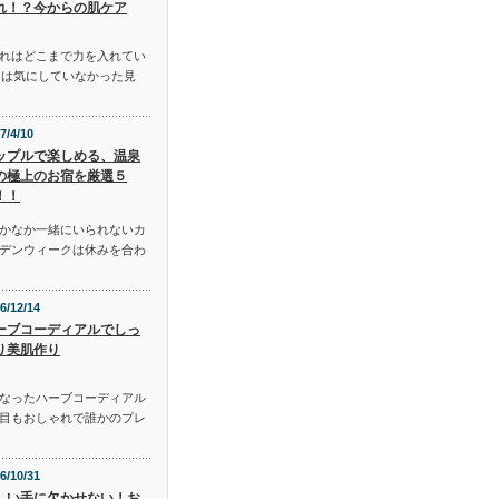
れ！？今からの肌ケア
れはどこまで力を入れてい
には気にしていなかった見
7/4/10
ップルで楽しめる、温泉
の極上のお宿を厳選５
！！
かなか一緒にいられないカ
デンウィークは休みを合わ
6/12/14
ーブコーディアルでしっ
り美肌作り
となったハーブコーディアル
目もおしゃれで誰かのプレ
6/10/31
しい手に欠かせない！お