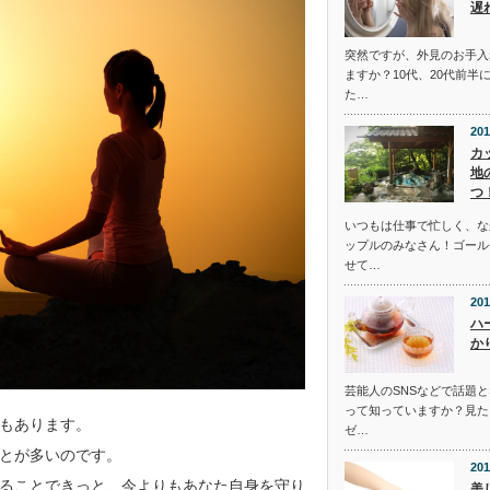
遅
突然ですが、外見のお手入
ますか？10代、20代前半
た…
201
カ
地
つ
いつもは仕事で忙しく、な
ップルのみなさん！ゴール
せて…
201
ハ
か
芸能人のSNSなどで話題
って知っていますか？見た
もあります。
ゼ…
とが多いのです。
201
ることできっと、今よりもあなた自身を守り
美