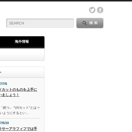
海外情報
ト
7/7/5
Ｖカットのものを上手に
いましょう！
「絶つ」 “UVカット”とは⇒
いようにするとい…
7/5/10
ラサーアラフィフでは手