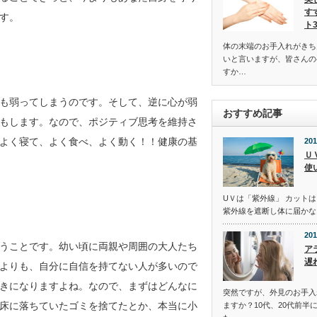
す
す。
ト
体の末端のお手入れがきち
いと言いますが、皆さんの
すか…
も弱ってしまうのです。そして、逆に心が弱
おすすめ記事
もします。なので、ポジティブ思考を維持さ
よく寝て、よく食べ、よく動く！！健康の基
201
Ｕ
使
UＶは「紫外線」 カットは
紫外線を遮断し体に届かな
201
うことです。幼い頃に両親や周囲の大人たち
ア
遅
よりも、自分に自信を持てない人が多いので
きになりますよね。なので、まずはどんなに
突然ですが、外見のお手入
床に落ちていたゴミを捨てたとか、本当に小
ますか？10代、20代前半