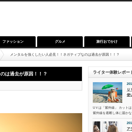
ファッション
グルメ
旅行おでかけ
メンタルを強くしたい人必見！！ネガティブなのは過去が原因！！？
ライター体験レポー
なのは過去が原因！！？
201
Ｕ
使
UＶは「紫外線」 カットは
紫外線を遮断し体に届かな
201
ア