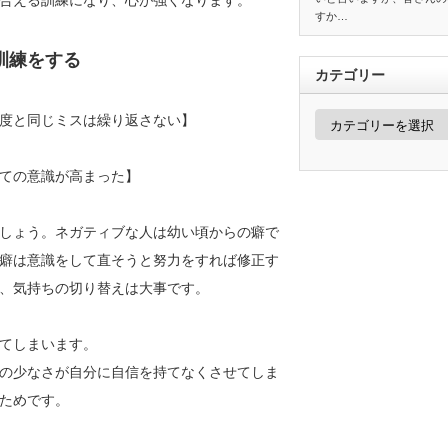
合える訓練になり、心が強くなります。
すか…
訓練をする
カテゴリー
カ
度と同じミスは繰り返さない】
テ
ゴ
リ
ての意識が高まった】
ー
しょう。ネガティブな人は幼い頃からの癖で
癖は意識をして直そうと努力をすれば修正す
、気持ちの切り替えは大事です。
てしまいます。
の少なさが自分に自信を持てなくさせてしま
ためです。