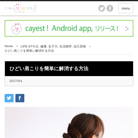
menu
Home
LIFE-STYLE
,
健康
,
女子力
,
生活雑学
,
自己啓発
ひどい肩こりを簡単に解消する方法
ひどい肩こりを簡単に解消する方法
2017/3/1