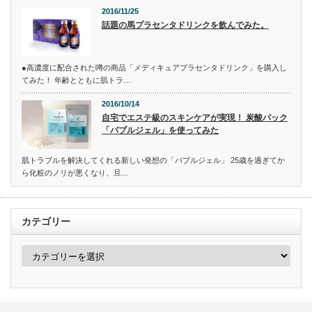
2016/11/25
話題の馬プラセンタドリンクを飲んでみた。
●高濃度に配合された噂の商品「メディキュアプラセンタドリンク」を購入し
てみた！ 年齢とともに肌トラ…
2016/10/14
自宅でエステ級のスキンケアが実現！ 炭酸パック
「バブルジェル」を使ってみた
肌トラブルを解決してくれる新しい発想の「バブルジェル」 25歳を過ぎてか
ら化粧のノリが悪くなり、旦…
カテゴリー
カ
テ
ゴ
リ
ー