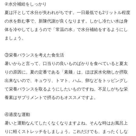
②水分補給をしっかり
夏は汗として水分が失われがちです。一日最低でも2リットル程度
の水を飲む事で、新陳代謝が良くなります。しかし冷たい水は身
体を冷やしてしまうので「常温の水」で水分補給をするようにし
ましょう。
③栄養バランスを考えた食生活
暑いからと言って、口当りの良いものばかりを食べていると夏太
りの原因に。夏の定番である「素麺」は、ほぼ炭水化物しか摂取
出来ないので、キュウリ、トマト、ハム、卵などをトッピングし
て栄養バランスを取るようにしたいものですね。不足しがちな栄
養素はサプリメントで摂るのもオススメですよ。
④適度な運動
暑いと運動なんてしたくなくなりますよね。そんな時はお風呂上
りに軽くストレッチをしましょう。これだけでも、まったくしな